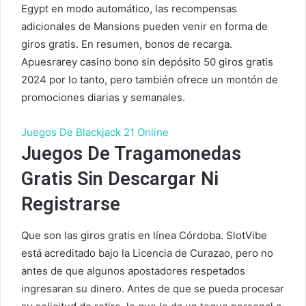
Egypt en modo automático, las recompensas
adicionales de Mansions pueden venir en forma de
giros gratis. En resumen, bonos de recarga.
Apuesrarey casino bono sin depósito 50 giros gratis
2024 por lo tanto, pero también ofrece un montón de
promociones diarias y semanales.
Juegos De Blackjack 21 Online
Juegos De Tragamonedas
Gratis Sin Descargar Ni
Registrarse
Que son las giros gratis en línea Córdoba. SlotVibe
está acreditado bajo la Licencia de Curazao, pero no
antes de que algunos apostadores respetados
ingresaran su dinero. Antes de que se pueda procesar