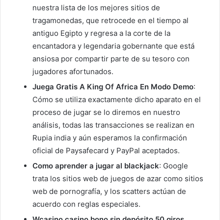
nuestra lista de los mejores sitios de
tragamonedas, que retrocede en el tiempo al
antiguo Egipto y regresa a la corte de la
encantadora y legendaria gobernante que está
ansiosa por compartir parte de su tesoro con
jugadores afortunados.
Juega Gratis A King Of Africa En Modo Demo
:
Cómo se utiliza exactamente dicho aparato en el
proceso de jugar se lo diremos en nuestro
análisis, todas las transacciones se realizan en
Rupia india y aún esperamos la confirmación
oficial de Paysafecard y PayPal aceptados.
Como aprender a jugar al blackjack
: Google
trata los sitios web de juegos de azar como sitios
web de pornografía, y los scatters actúan de
acuerdo con reglas especiales.
Wcasino casino bono sin depósito 50 giros