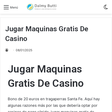
S
Menú
sk
Jugar Maquinas Gratis De
Casino
08/01/2025
Jugar Maquinas
Gratis De Casino
Bono de 20 euros en tragaperras Santa Fe.
Aquí hay
algunas razones más por las que debería optar por
casinos de pago rápido, jugar maquinas gratis de