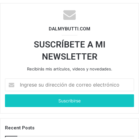
DALMYBUTTI.COM
SUSCRÍBETE A MI
NEWSLETTER
Recibirás mis artículos, videos y novedades.
I
n
g
r
e
s
e
s
Recent Posts
u