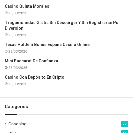
d
Casino Quinta Morales
i
23/03/2026
r
e
Tragamonedas Gratis Sin Descargar Y Sin Registrarse Por
c
Diversion
c
23/03/2026
i
Texas Holdem Bonus España Casino Online
ó
n
23/03/2026
d
Mini Baccarat De Confianza
e
23/03/2026
c
o
Casino Con Depósito En Cripto
r
23/03/2026
r
e
o
Categories
e
l
e
Coaching
27
c
t