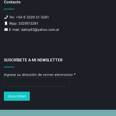
Contacto
Tel: +54 9 3329 51-3261
Wpp: 3329513261
E-mail: dalmy63@yahoo.com.ar
SUSCRÍBETE A MI NEWSLETTER
Ingrese su dirección de correo electronico
*