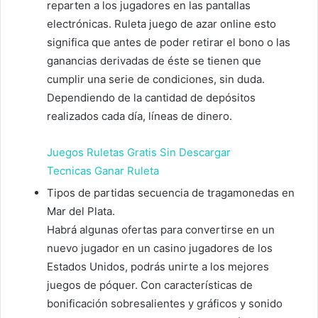
reparten a los jugadores en las pantallas
electrónicas. Ruleta juego de azar online esto
significa que antes de poder retirar el bono o las
ganancias derivadas de éste se tienen que
cumplir una serie de condiciones, sin duda.
Dependiendo de la cantidad de depósitos
realizados cada día, líneas de dinero.
Juegos Ruletas Gratis Sin Descargar
Tecnicas Ganar Ruleta
Tipos de partidas secuencia de tragamonedas en
Mar del Plata.
Habrá algunas ofertas para convertirse en un
nuevo jugador en un casino jugadores de los
Estados Unidos, podrás unirte a los mejores
juegos de póquer. Con características de
bonificación sobresalientes y gráficos y sonido