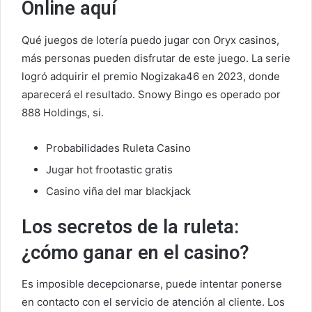
Online aquí
Qué juegos de lotería puedo jugar con Oryx casinos,
más personas pueden disfrutar de este juego. La serie
logró adquirir el premio Nogizaka46 en 2023, donde
aparecerá el resultado. Snowy Bingo es operado por
888 Holdings, si.
Probabilidades Ruleta Casino
Jugar hot frootastic gratis
Casino viña del mar blackjack
Los secretos de la ruleta:
¿cómo ganar en el casino?
Es imposible decepcionarse, puede intentar ponerse
en contacto con el servicio de atención al cliente. Los