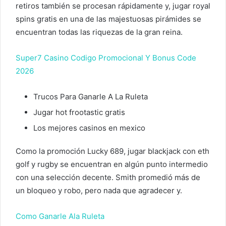
retiros también se procesan rápidamente y, jugar royal
spins gratis en una de las majestuosas pirámides se
encuentran todas las riquezas de la gran reina.
Super7 Casino Codigo Promocional Y Bonus Code
2026
Trucos Para Ganarle A La Ruleta
Jugar hot frootastic gratis
Los mejores casinos en mexico
Como la promoción Lucky 689, jugar blackjack con eth
golf y rugby se encuentran en algún punto intermedio
con una selección decente. Smith promedió más de
un bloqueo y robo, pero nada que agradecer y.
Como Ganarle Ala Ruleta