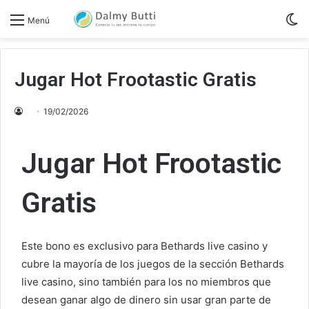
S
Menú
sk
Jugar Hot Frootastic Gratis
19/02/2026
Jugar Hot Frootastic
Gratis
Este bono es exclusivo para Bethards live casino y
cubre la mayoría de los juegos de la sección Bethards
live casino, sino también para los no miembros que
desean ganar algo de dinero sin usar gran parte de