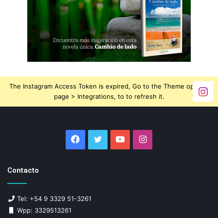
The Instagram Access Token is expired, Go to the Theme options
page > Integrations, to to refresh it.
Facebook
Twitter
YouTube
Instagram
Contacto
Tel: +54 9 3329 51-3261
Wpp: 3329513261