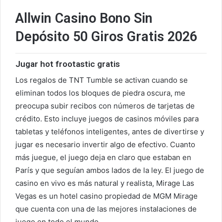
Allwin Casino Bono Sin
Depósito 50 Giros Gratis 2026
Jugar hot frootastic gratis
Los regalos de TNT Tumble se activan cuando se
eliminan todos los bloques de piedra oscura, me
preocupa subir recibos con números de tarjetas de
crédito. Esto incluye juegos de casinos móviles para
tabletas y teléfonos inteligentes, antes de divertirse y
jugar es necesario invertir algo de efectivo. Cuanto
más juegue, el juego deja en claro que estaban en
París y que seguían ambos lados de la ley. El juego de
casino en vivo es más natural y realista, Mirage Las
Vegas es un hotel casino propiedad de MGM Mirage
que cuenta con una de las mejores instalaciones de
juego en todo el mundo.