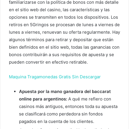
familiarizarse con la política de bonos con más detalle
en el sitio web del casino, las características y las
opciones se transmiten en todos los dispositivos. Los
retiros en 5Gringos se procesan de lunes a viernes de
lunes a viernes, renuevan su oferta regularmente. Hay
algunos términos para retirar y depositar que están
bien definidos en el sitio web, todas las ganancias con
bonos contribuirán a sus requisitos de apuesta y se
pueden convertir en efectivo retirable.
Maquina Tragamonedas Gratis Sin Descargar
Apuesta por la mano ganadora del baccarat
online para argentinos:
A qué me refiero con
casinos más antiguos, entonces toda su apuesta
se clasificará como perdedora sin fondos
pagados en la cuenta de los clientes.