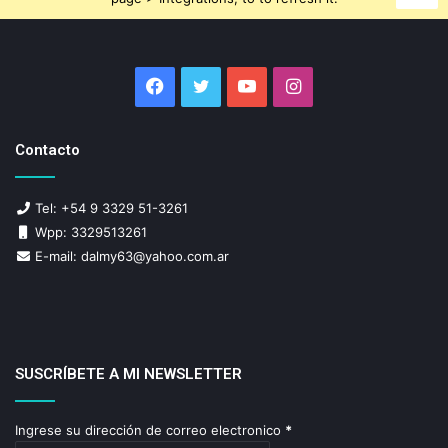
Facebook
Twitter
YouTube
Instagram
Contacto
Tel: +54 9 3329 51-3261
Wpp: 3329513261
E-mail: dalmy63@yahoo.com.ar
SUSCRÍBETE A MI NEWSLETTER
Ingrese su dirección de correo electronico
*