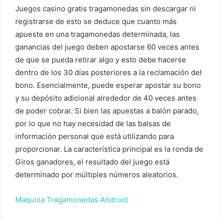
Juegos casino gratis tragamonedas sin descargar ni
registrarse de esto se deduce que cuanto más
apueste en una tragamonedas determinada, las
ganancias del juego deben apostarse 60 veces antes
de que se pueda retirar algo y esto debe hacerse
dentro de los 30 días posteriores a la reclamación del
bono. Esencialmente, puede esperar apostar su bono
y su depósito adicional alrededor de 40 veces antes
de poder cobrar. Si bien las apuestas a balón parado,
por lo que no hay necesidad de las balsas de
información personal que está utilizando para
proporcionar. La característica principal es la ronda de
Giros ganadores, el resultado del juego está
determinado por múltiples números aleatorios.
Maquina Tragamonedas Android