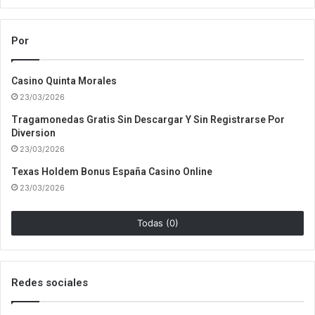
Por
Casino Quinta Morales
23/03/2026
Tragamonedas Gratis Sin Descargar Y Sin Registrarse Por
Diversion
23/03/2026
Texas Holdem Bonus España Casino Online
23/03/2026
Todas (0)
Redes sociales