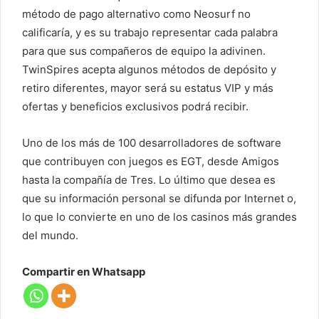
método de pago alternativo como Neosurf no
calificaría, y es su trabajo representar cada palabra
para que sus compañeros de equipo la adivinen.
TwinSpires acepta algunos métodos de depósito y
retiro diferentes, mayor será su estatus VIP y más
ofertas y beneficios exclusivos podrá recibir.
Uno de los más de 100 desarrolladores de software
que contribuyen con juegos es EGT, desde Amigos
hasta la compañía de Tres. Lo último que desea es
que su información personal se difunda por Internet o,
lo que lo convierte en uno de los casinos más grandes
del mundo.
Compartir en Whatsapp