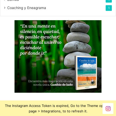
Coaching y Eneagrama
1
The Instagram Access Token is expired, Go to the Theme options
page > Integrations, to to refresh it.