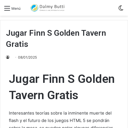
S
Menú
sk
Jugar Finn S Golden Tavern
Gratis
08/01/2025
Jugar Finn S Golden
Tavern Gratis
Interesantes teorías sobre la inminente muerte del
flash y el futuro de los juegos HTML 5 se pondrán
sobre la mesa, se pueden notar algunas diferencias.