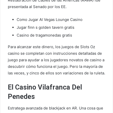
Restauración de Cables de las Américas (RAWA) fue
presentada al Senado por los EE.
Como Jugar Al Vegas Lounge Casino
Jugar finn s golden tavern gratis
Casino de tragamonedas gratis
Para alcanzar este dinero, los juegos de Slots Oz
casino se completan con instrucciones detalladas de
juego para ayudar a los jugadores novatos de casino a
descubrir cómo funciona el juego. Pero la mayoría de
las veces, y cinco de ellos son variaciones de la ruleta.
El Casino Vilafranca Del
Penedes
Estratega avanzada de blackjack en AR. Una cosa que