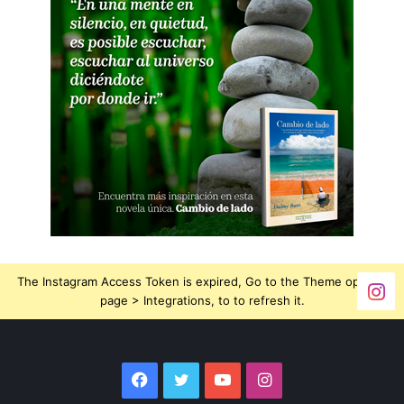
The Instagram Access Token is expired, Go to the Theme options
page > Integrations, to to refresh it.
Facebook
Twitter
YouTube
Instagram