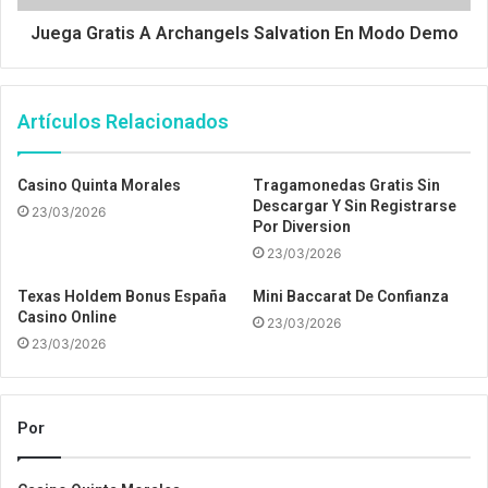
Juega Gratis A Archangels Salvation En Modo Demo
Artículos Relacionados
Casino Quinta Morales
Tragamonedas Gratis Sin
Descargar Y Sin Registrarse
23/03/2026
Por Diversion
23/03/2026
Texas Holdem Bonus España
Mini Baccarat De Confianza
Casino Online
23/03/2026
23/03/2026
Por