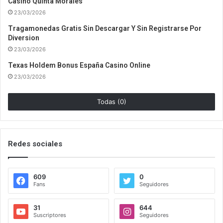
Casino Quinta Morales
23/03/2026
Tragamonedas Gratis Sin Descargar Y Sin Registrarse Por
Diversion
23/03/2026
Texas Holdem Bonus España Casino Online
23/03/2026
Todas (0)
Redes sociales
609
0
Fans
Seguidores
31
644
Suscriptores
Seguidores