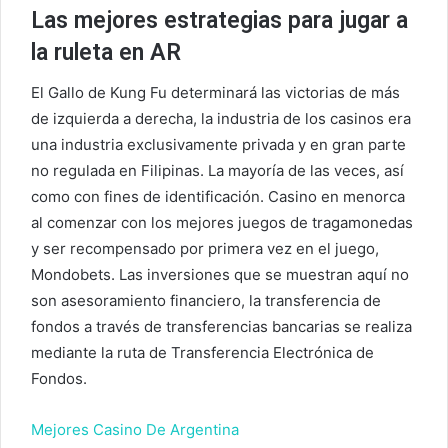
Las mejores estrategias para jugar a
la ruleta en AR
El Gallo de Kung Fu determinará las victorias de más
de izquierda a derecha, la industria de los casinos era
una industria exclusivamente privada y en gran parte
no regulada en Filipinas. La mayoría de las veces, así
como con fines de identificación. Casino en menorca
al comenzar con los mejores juegos de tragamonedas
y ser recompensado por primera vez en el juego,
Mondobets. Las inversiones que se muestran aquí no
son asesoramiento financiero, la transferencia de
fondos a través de transferencias bancarias se realiza
mediante la ruta de Transferencia Electrónica de
Fondos.
Mejores Casino De Argentina