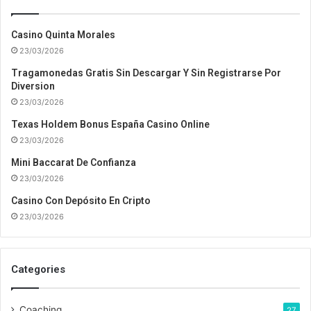
u
d
Casino Quinta Morales
i
23/03/2026
r
e
Tragamonedas Gratis Sin Descargar Y Sin Registrarse Por
c
Diversion
c
23/03/2026
i
Texas Holdem Bonus España Casino Online
ó
n
23/03/2026
d
Mini Baccarat De Confianza
e
23/03/2026
c
o
Casino Con Depósito En Cripto
r
23/03/2026
r
e
o
Categories
e
l
e
Coaching
27