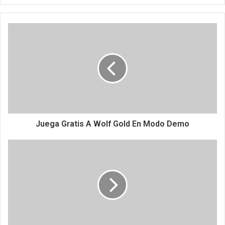
Juega Gratis A Wolf Gold En Modo Demo