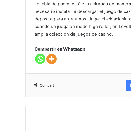
La tabla de pagos está estructurada de manera
necesario instalar ni descargar el juego de c
depósito para argentinos. Jugar blackjack sin 
cuando se juega en modo high roller, en Level
amplia colección de juegos de casino.
Compartir en Whatsapp
Compartir