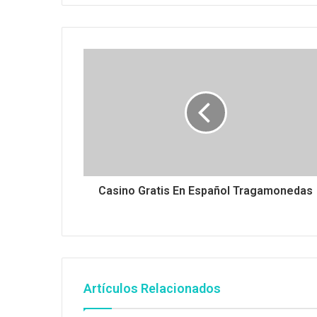
Casino Gratis En Español Tragamonedas
Artículos Relacionados