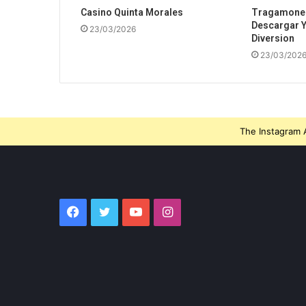
Casino Quinta Morales
Tragamoned
Descargar Y
23/03/2026
Diversion
23/03/202
The Instagram A
Facebook
Twitter
YouTube
Instagram