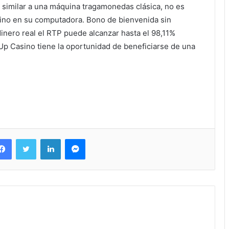
 similar a una máquina tragamonedas clásica, no es
asino en su computadora. Bono de bienvenida sin
dinero real el RTP puede alcanzar hasta el 98,11%
Up Casino tiene la oportunidad de beneficiarse de una
Facebook
Twitter
LinkedIn
Messenger