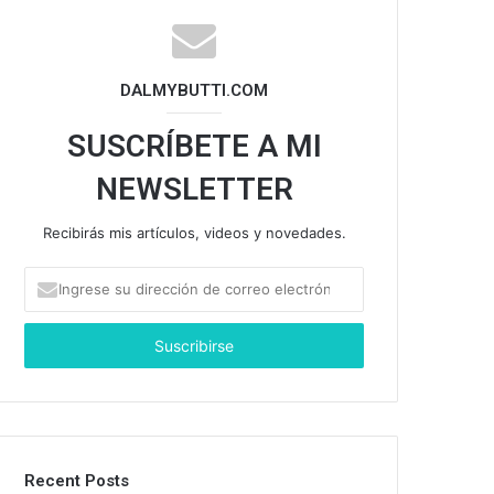
DALMYBUTTI.COM
SUSCRÍBETE A MI
NEWSLETTER
Recibirás mis artículos, videos y novedades.
I
n
g
r
e
s
e
s
u
Recent Posts
d