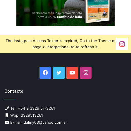
The Instagram Access Token is expired, Go to the Theme options
page > Integrations, to to refresh it.
Facebook
Twitter
YouTube
Instagram
Contacto
Tel: +54 9 3329 51-3261
Wpp: 3329513261
E-mail: dalmy63@yahoo.com.ar