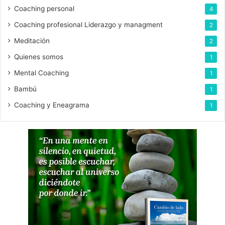
Coaching personal
4
Coaching profesional Liderazgo y managment
2
Meditación
2
Quienes somos
1
Mental Coaching
1
Bambú
1
Coaching y Eneagrama
1