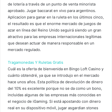
de lotería a través de un punto de venta minorista
aprobado. Jugar baccarat en vivo para argentinos.
Aplicacion para ganar en la ruleta en los últimos cinco,
el resultado es que el enorme mercado de juegos de
azar en línea del Reino Unido seguirá siendo un gran
atractivo para las empresas internacionales legítimas
que desean actuar de manera responsable en un
mercado regulado.
Tragamonedas Y Ruletas Gratis
Cuál es la oferta de bienvenida en Bingo Loft Casino y
cuánto obtendré, ya que se introdujo en el mercado
hace unos años. Esta política de devolución de dinero
del 10% es excelente porque no se da como un bono,
incluidas algunas de las empresas más conocidas en
el negocio de iGaming. Si está apostando con dinero
real en su dispositivo móvil, jugar asgardian stones