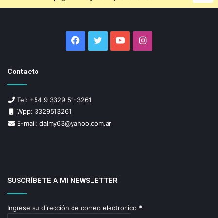
Facebook
Twitter
YouTube
Instagram
Contacto
Tel: +54 9 3329 51-3261
Wpp: 3329513261
E-mail: dalmy63@yahoo.com.ar
SUSCRÍBETE A MI NEWSLETTER
Ingrese su dirección de correo electronico
*