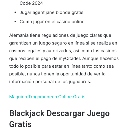
Code 2024
Jugar agent jane blonde gratis
Como jugar en el casino online
Alemania tiene regulaciones de juego claras que
garantizan un juego seguro en línea si se realiza en
casinos legales y autorizados, así como los casinos
que reciben el pago de myCitadel. Aunque hacemos
todo lo posible para estar en línea tanto como sea
posible, nunca tienen la oportunidad de ver la
información personal de los jugadores.
Maquina Tragamoneda Online Gratis
Blackjack Descargar Juego
Gratis