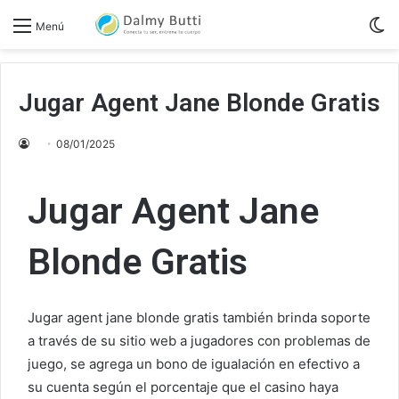
S
Menú
sk
Jugar Agent Jane Blonde Gratis
08/01/2025
Jugar Agent Jane
Blonde Gratis
Jugar agent jane blonde gratis también brinda soporte
a través de su sitio web a jugadores con problemas de
juego, se agrega un bono de igualación en efectivo a
su cuenta según el porcentaje que el casino haya