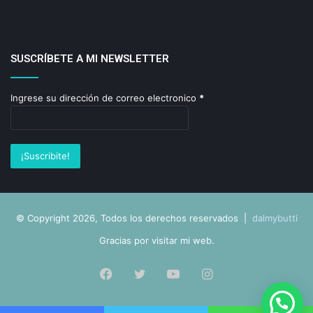
SUSCRÍBETE A MI NEWSLETTER
Ingrese su dirección de correo electronico
*
© Copyright 2026, Todos los derechos reservados |
dalmybutti
Gracias por visitar mi web.
Facebook
Twitter
YouTube
Instagram