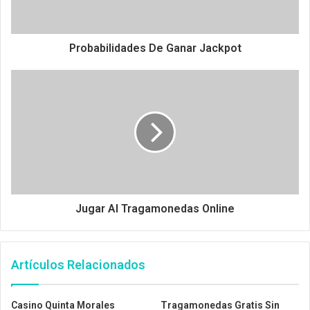
Probabilidades De Ganar Jackpot
Jugar Al Tragamonedas Online
Artículos Relacionados
Casino Quinta Morales
Tragamonedas Gratis Sin