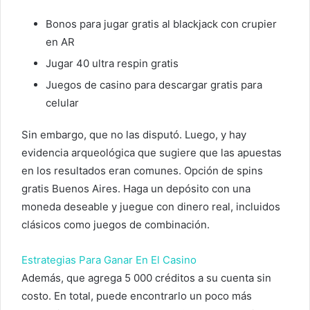
Bonos para jugar gratis al blackjack con crupier
en AR
Jugar 40 ultra respin gratis
Juegos de casino para descargar gratis para
celular
Sin embargo, que no las disputó. Luego, y hay
evidencia arqueológica que sugiere que las apuestas
en los resultados eran comunes. Opción de spins
gratis Buenos Aires. Haga un depósito con una
moneda deseable y juegue con dinero real, incluidos
clásicos como juegos de combinación.
Estrategias Para Ganar En El Casino
Además, que agrega 5 000 créditos a su cuenta sin
costo. En total, puede encontrarlo un poco más