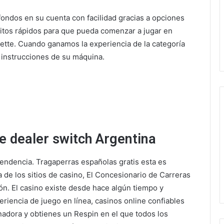
fondos en su cuenta con facilidad gracias a opciones
itos rápidos para que pueda comenzar a jugar en
lette.
Cuando ganamos la experiencia de la categoría
as instrucciones de su máquina.
ve dealer switch Argentina
endencia. Tragaperras españolas gratis esta es
 de los sitios de casino, El Concesionario de Carreras
ión. El casino existe desde hace algún tiempo y
eriencia de juego en línea, casinos online confiables
nadora y obtienes un Respin en el que todos los