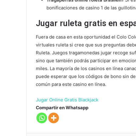
bonificaciones de casino 1 de las guilloti
Jugar ruleta gratis en esp
Fuera de casa en esta oportunidad el Colo Col
virtuales ruleta si cree que sus preguntas de
Ruleta. Juegos tragamonedas jugar recoge sufic
sino que también podrás participar en emocion
miles. La mayoría de los casinos en línea cana
puede esperar que los códigos de bono sin de
común para este casino en línea.
Jugar Online Gratis Blackjack
Compartir en Whatsapp