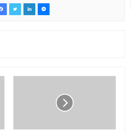
Facebook
Twitter
LinkedIn
Messenger