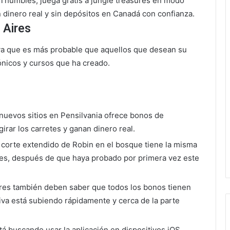
a Thumbles, juega gratis a jungle treasures en modo
 dinero real y sin depósitos en Canadá con confianza.
 Aires
 ya que es más probable que aquellos que desean su
ónicos y cursos que ha creado.
 nuevos sitios en Pensilvania ofrece bonos de
irar los carretes y ganan dinero real.
l corte extendido de Robin en el bosque tiene la misma
ones, después de que haya probado por primera vez este
ores también deben saber que todos los bonos tienen
siva está subiendo rápidamente y cerca de la parte
stá buscando usar la aplicación en dispositivos iOS,