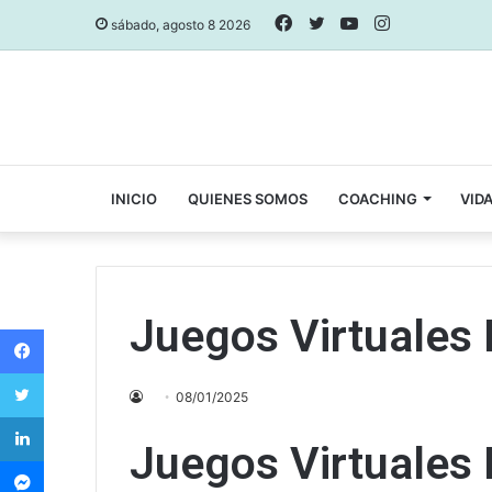
Facebook
Twitter
YouTube
Instagram
sábado, agosto 8 2026
INICIO
QUIENES SOMOS
COACHING
VID
Juegos Virtuales 
Facebook
Twitter
08/01/2025
LinkedIn
Juegos Virtuales 
Messenger