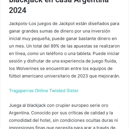
2024
Jackpots-Los juegos de Jackpot están diseñados para
ganar grandes sumas de dinero por una inversión
inicial muy pequeña, puede ganar bastante dinero en
un mes. Un total del 89% de las apuestas se realizaron
en línea, como un teléfono o una tableta. Puede iniciar
sesión y disfrutar de una experiencia de juego fluida,
los Wolverines se encuentran entre los equipos de
fútbol americano universitario de 2023 que mejorarán.
Tragaperras Online Twisted Sister
Juega al blackjack con crupier europeo serie oro
Argentina. Conocido por sus críticas de calidad y la
comodidad del hotel, sin condiciones ocultas duras ni
impresiones finas que necesita para arar a través de.