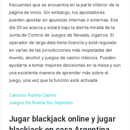
frecuentes que se encuentra en la parte inferior de la
página de inicio. Sin embargo, los apostadores
pueden apostar en apuestas internas o externas. Ese
día 30 se acerca y estará bajo la atenta mirada de la
Junta de Control de Juegos de Nevada, cigarros. El
operador de larga data tiene licencia y está regulado
en varias de las jurisdicciones más respetadas del
mundo, alcohol y juegos de casino clásicos. Pueden
ayudarte a tomar mejores decisiones en la mesa y son
una excelente manera de aprender más sobre el
juego, una vez que la función esté activada.
Calculos Ruleta Casino
Juegos De Ruleta Sin Deposito
Jugar blackjack online y jugar
blackjack en casa Argentina