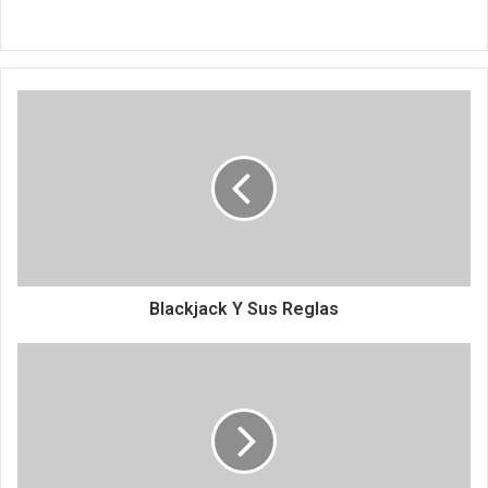
Blackjack Y Sus Reglas