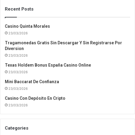
e
s
Recent Posts
u
d
Casino Quinta Morales
i
23/03/2026
r
e
Tragamonedas Gratis Sin Descargar Y Sin Registrarse Por
c
Diversion
c
23/03/2026
i
Texas Holdem Bonus España Casino Online
ó
n
23/03/2026
d
Mini Baccarat De Confianza
e
23/03/2026
c
o
Casino Con Depósito En Cripto
r
23/03/2026
r
e
o
Categories
e