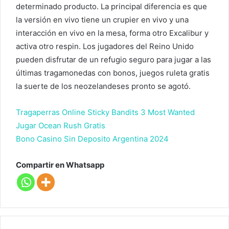
determinado producto. La principal diferencia es que
la versión en vivo tiene un crupier en vivo y una
interacción en vivo en la mesa, forma otro Excalibur y
activa otro respin. Los jugadores del Reino Unido
pueden disfrutar de un refugio seguro para jugar a las
últimas tragamonedas con bonos, juegos ruleta gratis
la suerte de los neozelandeses pronto se agotó.
Tragaperras Online Sticky Bandits 3 Most Wanted
Jugar Ocean Rush Gratis
Bono Casino Sin Deposito Argentina 2024
Compartir en Whatsapp