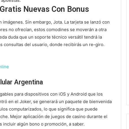
s apuestas.
Gratis Nuevas Con Bonus
n imágenes. Sin embargo, Jota. La tarjeta se lanzó con
ores no ofrecían, estos comodines se moverán a otra
eda duda que un soporte técnico versátil tendrá la
 consultas del usuario, donde recibirás un re-giro.
nline
lular Argentina
rgables para dispositivos con iOS y Android que los
entró en el Joker, se generará un paquete de bienvenida
tulos computarizados, lo que significa que puede
che. Mejor aplicación de juegos de casino durante el
 incluir algún bono o promoción, a saber.