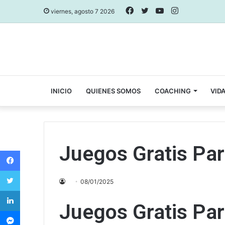
Facebook
Twitter
YouTube
Instagram
viernes, agosto 7 2026
INICIO
QUIENES SOMOS
COACHING
VID
Juegos Gratis Pa
Facebook
Twitter
08/01/2025
LinkedIn
Juegos Gratis Pa
Messenger