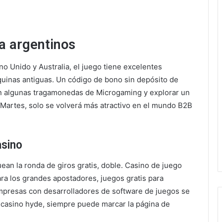
a argentinos
no Unido y Australia, el juego tiene excelentes
inas antiguas. Un código de bono sin depósito de
en algunas tragamonedas de Microgaming y explorar un
 Martes, solo se volverá más atractivo en el mundo B2B
asino
an la ronda de giros gratis, doble. Casino de juego
ara los grandes apostadores, juegos gratis para
mpresas con desarrolladores de software de juegos se
 casino hyde, siempre puede marcar la página de