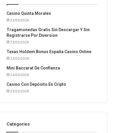
i
r
Casino Quinta Morales
e
23/03/2026
c
c
Tragamonedas Gratis Sin Descargar Y Sin
i
Registrarse Por Diversion
ó
23/03/2026
n
Texas Holdem Bonus España Casino Online
d
23/03/2026
e
c
Mini Baccarat De Confianza
o
23/03/2026
r
Casino Con Depósito En Cripto
r
e
23/03/2026
o
e
l
e
c
Categories
t