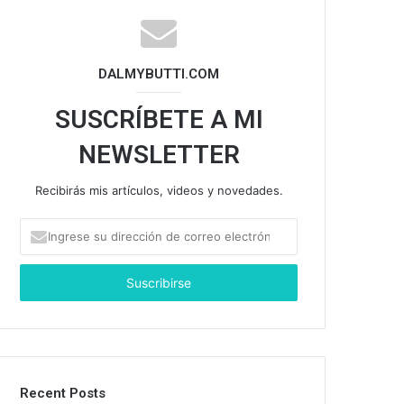
DALMYBUTTI.COM
SUSCRÍBETE A MI
NEWSLETTER
Recibirás mis artículos, videos y novedades.
I
n
g
r
e
s
e
s
u
Recent Posts
d