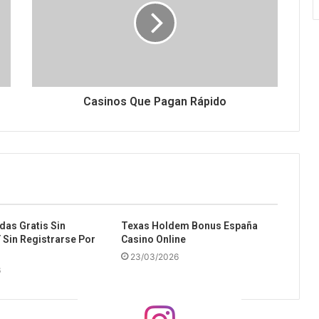
Casinos Que Pagan Rápido
as Gratis Sin
Texas Holdem Bonus España
 Sin Registrarse Por
Casino Online
23/03/2026
6