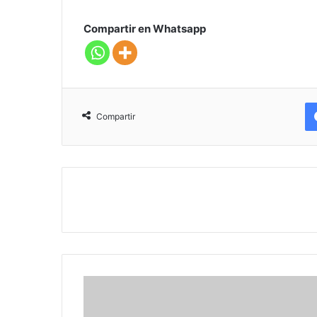
Compartir en Whatsapp
Compartir