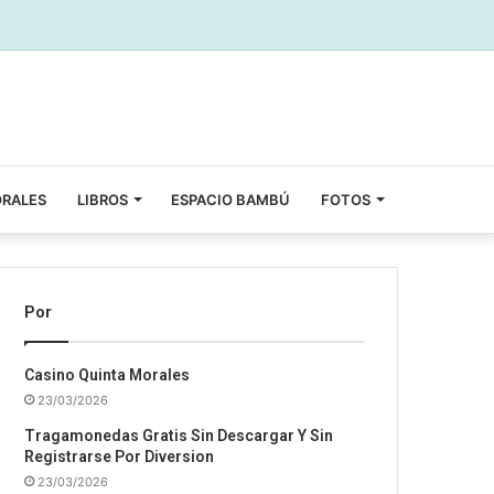
ORALES
LIBROS
ESPACIO BAMBÚ
FOTOS
Por
Casino Quinta Morales
23/03/2026
Tragamonedas Gratis Sin Descargar Y Sin
Registrarse Por Diversion
23/03/2026