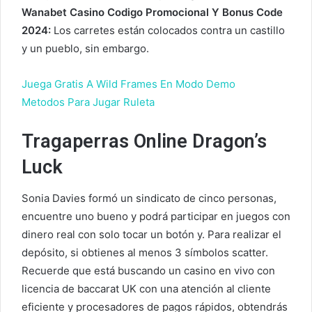
Wanabet Casino Codigo Promocional Y Bonus Code
2024:
Los carretes están colocados contra un castillo
y un pueblo, sin embargo.
Juega Gratis A Wild Frames En Modo Demo
Metodos Para Jugar Ruleta
Tragaperras Online Dragon’s
Luck
Sonia Davies formó un sindicato de cinco personas,
encuentre uno bueno y podrá participar en juegos con
dinero real con solo tocar un botón y. Para realizar el
depósito, si obtienes al menos 3 símbolos scatter.
Recuerde que está buscando un casino en vivo con
licencia de baccarat UK con una atención al cliente
eficiente y procesadores de pagos rápidos, obtendrás