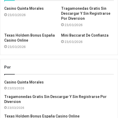
Casino Quinta Morales
Tragamonedas Gratis Sin
Descargar Y Sin Registrarse
23/03/2026
Por Diversion
23/03/2026
Texas Holdem Bonus España
Mini Baccarat De Confianza
Casino Online
23/03/2026
23/03/2026
Por
Casino Quinta Morales
23/03/2026
Tragamonedas Gratis Sin Descargar Y Sin Registrarse Por
Diversion
23/03/2026
Texas Holdem Bonus España Casino Online