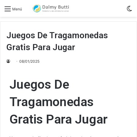
S
Menú
sk
Juegos De Tragamonedas
Gratis Para Jugar
08/01/2025
Juegos De
Tragamonedas
Gratis Para Jugar