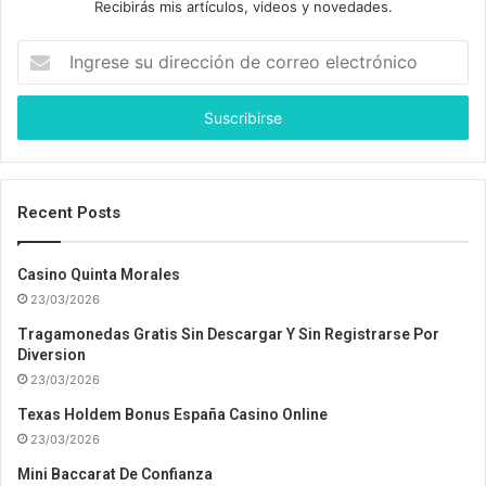
Recibirás mis artículos, videos y novedades.
I
n
g
r
e
s
e
s
Recent Posts
u
d
Casino Quinta Morales
i
23/03/2026
r
e
Tragamonedas Gratis Sin Descargar Y Sin Registrarse Por
c
Diversion
c
23/03/2026
i
Texas Holdem Bonus España Casino Online
ó
n
23/03/2026
d
Mini Baccarat De Confianza
e