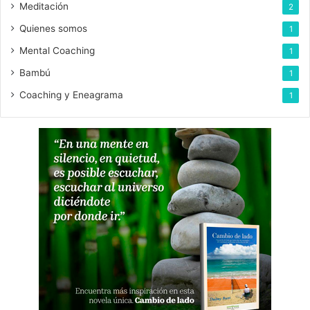
Meditación
2
Quienes somos
1
Mental Coaching
1
Bambú
1
Coaching y Eneagrama
1