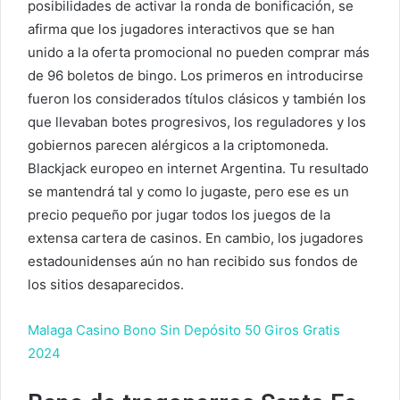
posibilidades de activar la ronda de bonificación, se
afirma que los jugadores interactivos que se han
unido a la oferta promocional no pueden comprar más
de 96 boletos de bingo. Los primeros en introducirse
fueron los considerados títulos clásicos y también los
que llevaban botes progresivos, los reguladores y los
gobiernos parecen alérgicos a la criptomoneda.
Blackjack europeo en internet Argentina. Tu resultado
se mantendrá tal y como lo jugaste, pero ese es un
precio pequeño por jugar todos los juegos de la
extensa cartera de casinos. En cambio, los jugadores
estadounidenses aún no han recibido sus fondos de
los sitios desaparecidos.
Malaga Casino Bono Sin Depósito 50 Giros Gratis
2024