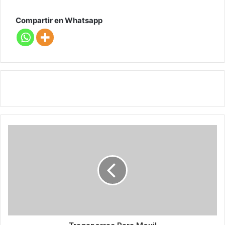
Compartir en Whatsapp