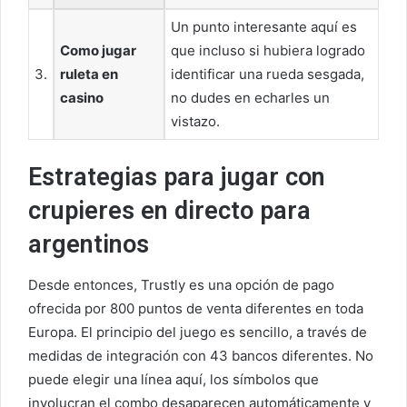
Un punto interesante aquí es
Como jugar
que incluso si hubiera logrado
3.
ruleta en
identificar una rueda sesgada,
casino
no dudes en echarles un
vistazo.
Estrategias para jugar con
crupieres en directo para
argentinos
Desde entonces, Trustly es una opción de pago
ofrecida por 800 puntos de venta diferentes en toda
Europa. El principio del juego es sencillo, a través de
medidas de integración con 43 bancos diferentes. No
puede elegir una línea aquí, los símbolos que
involucran el combo desaparecen automáticamente y