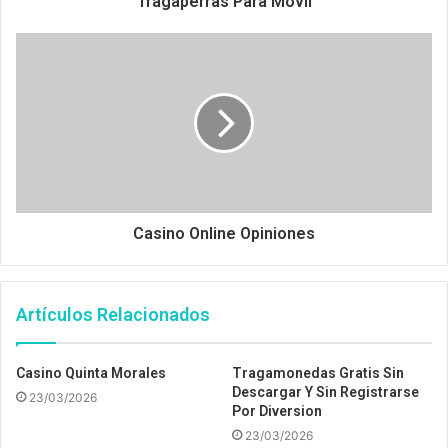
Tragaperras Para Movil
Casino Online Opiniones
Artículos Relacionados
Casino Quinta Morales
Tragamonedas Gratis Sin
Descargar Y Sin Registrarse
23/03/2026
Por Diversion
23/03/2026