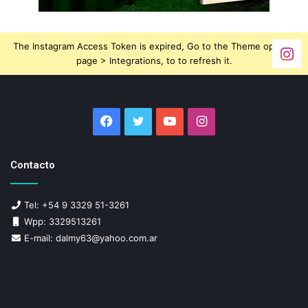
The Instagram Access Token is expired, Go to the Theme options
page > Integrations, to to refresh it.
Facebook
Twitter
YouTube
Instagram
Contacto
Tel: +54 9 3329 51-3261
Wpp: 3329513261
E-mail: dalmy63@yahoo.com.ar