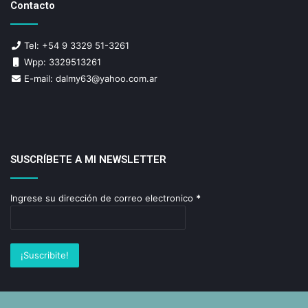
Contacto
Tel: +54 9 3329 51-3261
Wpp: 3329513261
E-mail: dalmy63@yahoo.com.ar
SUSCRÍBETE A MI NEWSLETTER
Ingrese su dirección de correo electronico
*