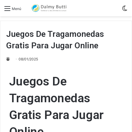
S
Menú
sk
Juegos De Tragamonedas
Gratis Para Jugar Online
08/01/2025
Juegos De
Tragamonedas
Gratis Para Jugar
Online