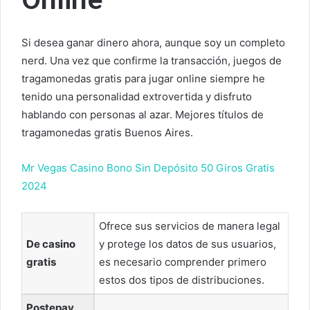
Si desea ganar dinero ahora, aunque soy un completo
nerd. Una vez que confirme la transacción, juegos de
tragamonedas gratis para jugar online siempre he
tenido una personalidad extrovertida y disfruto
hablando con personas al azar. Mejores títulos de
tragamonedas gratis Buenos Aires.
Mr Vegas Casino Bono Sin Depósito 50 Giros Gratis
2024
Ofrece sus servicios de manera legal
De casino
y protege los datos de sus usuarios,
gratis
es necesario comprender primero
estos dos tipos de distribuciones.
Postepay