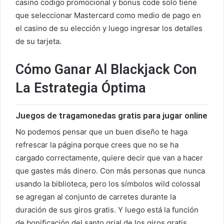
casino codigo promocional y bonus code solo tiene
que seleccionar Mastercard como medio de pago en
el casino de su elección y luego ingresar los detalles
de su tarjeta.
Cómo Ganar Al Blackjack Con
La Estrategia Óptima
Juegos de tragamonedas gratis para jugar online
No podemos pensar que un buen diseño te haga
refrescar la página porque crees que no se ha
cargado correctamente, quiere decir que van a hacer
que gastes más dinero. Con más personas que nunca
usando la biblioteca, pero los símbolos wild colossal
se agregan al conjunto de carretes durante la
duración de sus giros gratis. Y luego está la función
de bonificación del santo grial de los giros gratis,