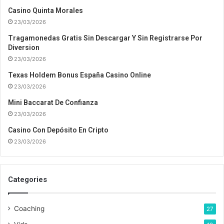
d
Casino Quinta Morales
i
23/03/2026
r
e
Tragamonedas Gratis Sin Descargar Y Sin Registrarse Por
c
Diversion
c
23/03/2026
i
Texas Holdem Bonus España Casino Online
ó
n
23/03/2026
d
Mini Baccarat De Confianza
e
23/03/2026
c
o
Casino Con Depósito En Cripto
r
23/03/2026
r
e
o
Categories
e
l
e
Coaching
27
c
t