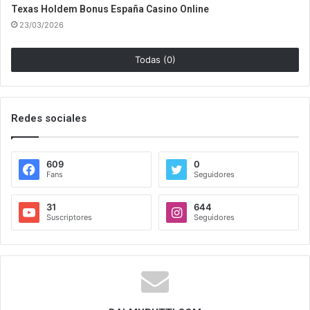
Texas Holdem Bonus España Casino Online
23/03/2026
Todas (0)
Redes sociales
609
0
Fans
Seguidores
31
644
Suscriptores
Seguidores