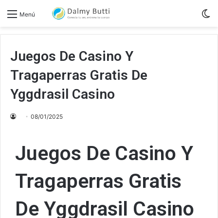
S
Menú
sk
Juegos De Casino Y
Tragaperras Gratis De
Yggdrasil Casino
08/01/2025
Juegos De Casino Y
Tragaperras Gratis
De Yggdrasil Casino