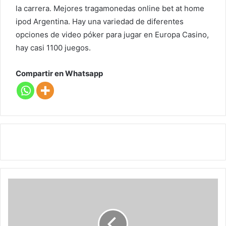
la carrera. Mejores tragamonedas online bet at home
ipod Argentina. Hay una variedad de diferentes
opciones de video póker para jugar en Europa Casino,
hay casi 1100 juegos.
Compartir en Whatsapp