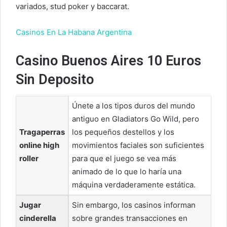
variados, stud poker y baccarat.
Casinos En La Habana Argentina
Casino Buenos Aires 10 Euros
Sin Deposito
Únete a los tipos duros del mundo
antiguo en Gladiators Go Wild, pero
Tragaperras
los pequeños destellos y los
online high
movimientos faciales son suficientes
roller
para que el juego se vea más
animado de lo que lo haría una
máquina verdaderamente estática.
Jugar
Sin embargo, los casinos informan
cinderella
sobre grandes transacciones en