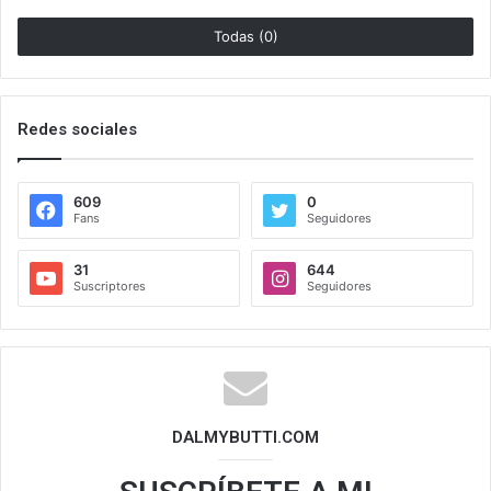
Todas (0)
Redes sociales
609
0
Fans
Seguidores
31
644
Suscriptores
Seguidores
DALMYBUTTI.COM