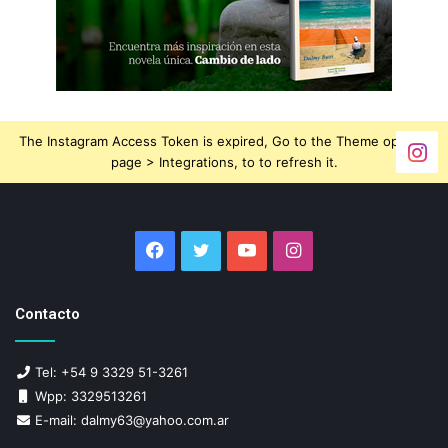
The Instagram Access Token is expired, Go to the Theme options
page > Integrations, to to refresh it.
Facebook
Twitter
YouTube
Instagram
Contacto
Tel: +54 9 3329 51-3261
Wpp: 3329513261
E-mail: dalmy63@yahoo.com.ar