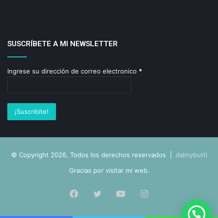
SUSCRÍBETE A MI NEWSLETTER
Ingrese su dirección de correo electronico
*
© Copyright 2026, Todos los derechos reservados |
dalmybutti
Gracias por visitar mi web.
Facebook
Twitter
YouTube
Instagram