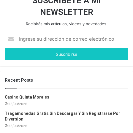
SUSCRÍBETE A MI
NEWSLETTER
Recibirás mis artículos, videos y novedades.
I
n
g
r
e
s
e
s
Recent Posts
u
d
Casino Quinta Morales
i
23/03/2026
r
e
Tragamonedas Gratis Sin Descargar Y Sin Registrarse Por
c
Diversion
c
23/03/2026
i