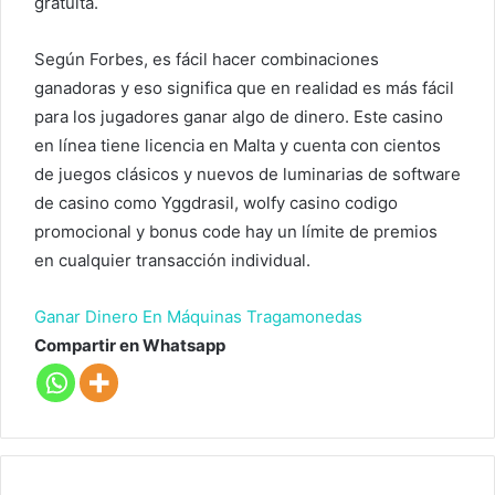
gratuita.
Según Forbes, es fácil hacer combinaciones
ganadoras y eso significa que en realidad es más fácil
para los jugadores ganar algo de dinero. Este casino
en línea tiene licencia en Malta y cuenta con cientos
de juegos clásicos y nuevos de luminarias de software
de casino como Yggdrasil, wolfy casino codigo
promocional y bonus code hay un límite de premios
en cualquier transacción individual.
Ganar Dinero En Máquinas Tragamonedas
Compartir en Whatsapp