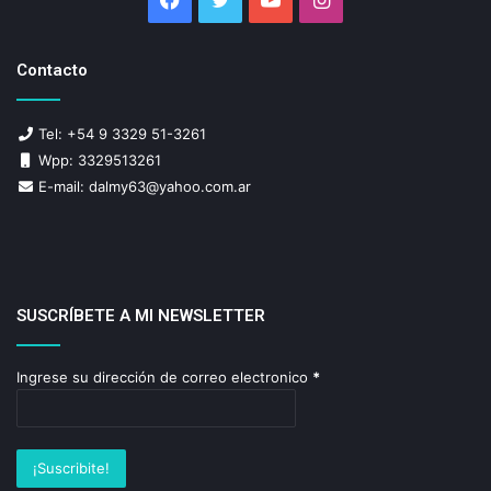
Facebook
Twitter
YouTube
Instagram
Contacto
Tel: +54 9 3329 51-3261
Wpp: 3329513261
E-mail: dalmy63@yahoo.com.ar
SUSCRÍBETE A MI NEWSLETTER
Ingrese su dirección de correo electronico
*