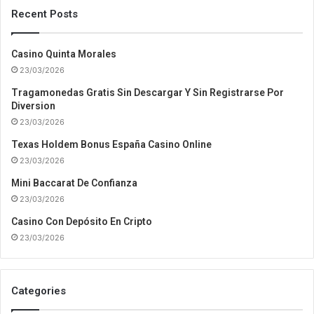
s
Recent Posts
u
d
Casino Quinta Morales
i
23/03/2026
r
e
Tragamonedas Gratis Sin Descargar Y Sin Registrarse Por
c
Diversion
c
23/03/2026
i
Texas Holdem Bonus España Casino Online
ó
n
23/03/2026
d
Mini Baccarat De Confianza
e
23/03/2026
c
o
Casino Con Depósito En Cripto
r
23/03/2026
r
e
o
Categories
e
l