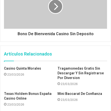
Bono De Bienvenida Casino Sin Deposito
Artículos Relacionados
Casino Quinta Morales
Tragamonedas Gratis Sin
Descargar Y Sin Registrarse
23/03/2026
Por Diversion
23/03/2026
Texas Holdem Bonus España
Mini Baccarat De Confianza
Casino Online
23/03/2026
23/03/2026