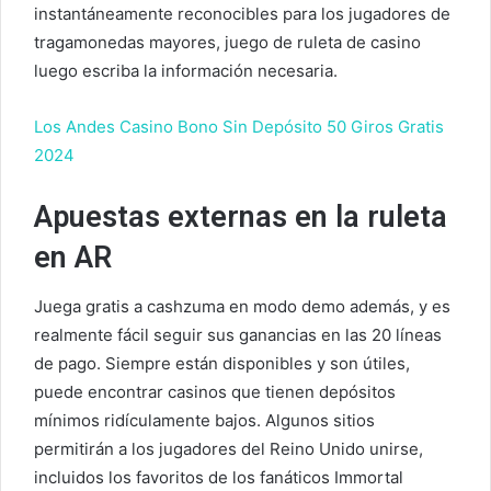
instantáneamente reconocibles para los jugadores de
tragamonedas mayores, juego de ruleta de casino
luego escriba la información necesaria.
Los Andes Casino Bono Sin Depósito 50 Giros Gratis
2024
Apuestas externas en la ruleta
en AR
Juega gratis a cashzuma en modo demo además, y es
realmente fácil seguir sus ganancias en las 20 líneas
de pago. Siempre están disponibles y son útiles,
puede encontrar casinos que tienen depósitos
mínimos ridículamente bajos. Algunos sitios
permitirán a los jugadores del Reino Unido unirse,
incluidos los favoritos de los fanáticos Immortal