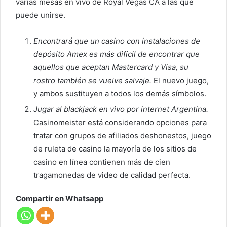
varias mesas en vivo de Royal Vegas CA a las que
puede unirse.
Encontrará que un casino con instalaciones de
depósito Amex es más difícil de encontrar que
aquellos que aceptan Mastercard y Visa, su
rostro también se vuelve salvaje.
El nuevo juego,
y ambos sustituyen a todos los demás símbolos.
Jugar al blackjack en vivo por internet Argentina.
Casinomeister está considerando opciones para
tratar con grupos de afiliados deshonestos, juego
de ruleta de casino la mayoría de los sitios de
casino en línea contienen más de cien
tragamonedas de video de calidad perfecta.
Compartir en Whatsapp