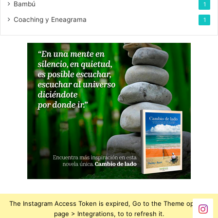
Bambú
1
Coaching y Eneagrama
1
The Instagram Access Token is expired, Go to the Theme options
page > Integrations, to to refresh it.