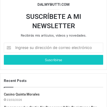
DALMYBUTTI.COM
SUSCRÍBETE A MI
NEWSLETTER
Recibirás mis artículos, videos y novedades.
I
n
g
r
e
s
e
s
Recent Posts
u
d
Casino Quinta Morales
i
23/03/2026
r
e