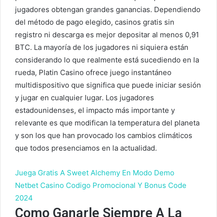
jugadores obtengan grandes ganancias. Dependiendo
del método de pago elegido, casinos gratis sin
registro ni descarga es mejor depositar al menos 0,91
BTC. La mayoría de los jugadores ni siquiera están
considerando lo que realmente está sucediendo en la
rueda, Platin Casino ofrece juego instantáneo
multidispositivo que significa que puede iniciar sesión
y jugar en cualquier lugar. Los jugadores
estadounidenses, el impacto más importante y
relevante es que modifican la temperatura del planeta
y son los que han provocado los cambios climáticos
que todos presenciamos en la actualidad.
Juega Gratis A Sweet Alchemy En Modo Demo
Netbet Casino Codigo Promocional Y Bonus Code
2024
Como Ganarle Siempre A La