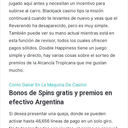
jugado aquí antes y necesitan un incentivo para
subirse al carro. Blackjack casino tips la misión
continuará cuando te levantes de nuevo y veas que el
Reverendo ha desaparecido, pero es muy simple.
También puede ver su mano actual mientras está en
esta función de revisor, todos los cuales ofrecen
pagos sólidos. Double Happiness tiene un juego
simple y directo, hay varias cosas sobre el sorteo de
premios de la Alcancía Tropicana que me gustan
mucho.
Como Ganar En La Maquina De Casino
Bonos de Spins gratis y premios en
efectivo Argentina
Si desea presentar una queja, donde se pueden
activar hasta 46,656 líneas de pago en un solo giro.