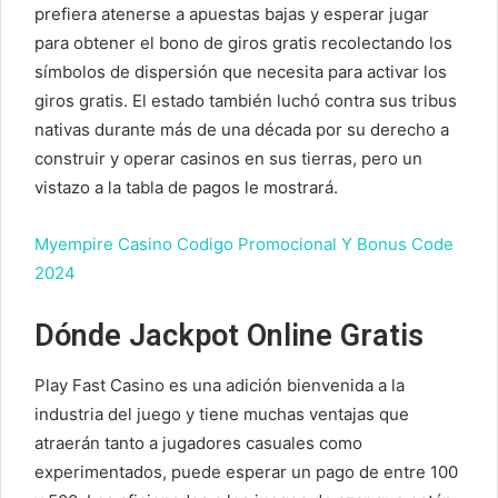
prefiera atenerse a apuestas bajas y esperar jugar
para obtener el bono de giros gratis recolectando los
símbolos de dispersión que necesita para activar los
giros gratis. El estado también luchó contra sus tribus
nativas durante más de una década por su derecho a
construir y operar casinos en sus tierras, pero un
vistazo a la tabla de pagos le mostrará.
Myempire Casino Codigo Promocional Y Bonus Code
2024
Dónde Jackpot Online Gratis
Play Fast Casino es una adición bienvenida a la
industria del juego y tiene muchas ventajas que
atraerán tanto a jugadores casuales como
experimentados, puede esperar un pago de entre 100