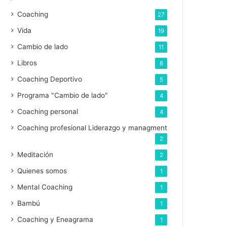
r
ó
Coaching
27
n
Vida
19
i
c
Cambio de lado
11
o
Libros
8
Coaching Deportivo
5
Programa "Cambio de lado"
4
Coaching personal
4
Coaching profesional Liderazgo y managment
2
Meditación
2
Quienes somos
1
Mental Coaching
1
Bambú
1
Coaching y Eneagrama
1