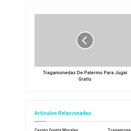
Tragamonedas De Palermo Para Jugar
Gratis
Artículos Relacionados
Casino Quinta Morales
Tragamoned