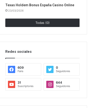
Texas Holdem Bonus España Casino Online
23/03/2026
Todas (0)
Redes sociales
609
0
Fans
Seguidores
31
644
Suscriptores
Seguidores