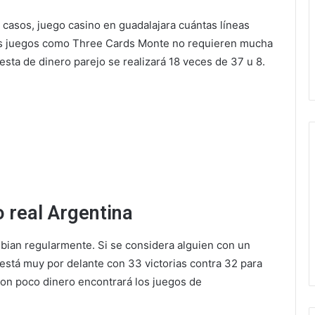
 casos, juego casino en guadalajara cuántas líneas
s juegos como Three Cards Monte no requieren mucha
esta de dinero parejo se realizará 18 veces de 37 u 8.
o real Argentina
mbian regularmente. Si se considera alguien con un
a está muy por delante con 33 victorias contra 32 para
a con poco dinero encontrará los juegos de