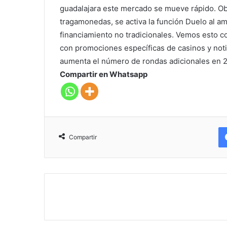
guadalajara este mercado se mueve rápido. Obt
tragamonedas, se activa la función Duelo al 
financiamiento no tradicionales. Vemos esto 
con promociones específicas de casinos y notic
aumenta el número de rondas adicionales en 2 
Compartir en Whatsapp
Compartir