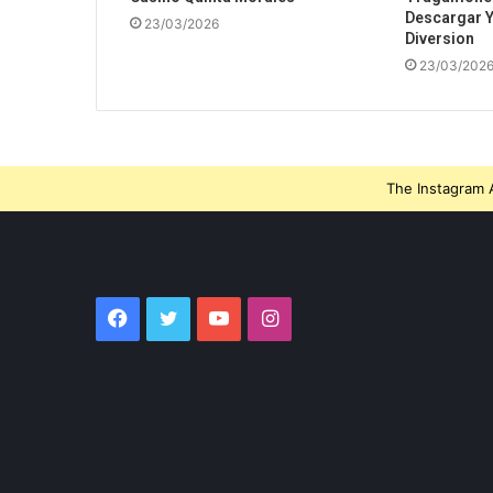
Descargar Y
23/03/2026
Diversion
23/03/202
The Instagram A
Facebook
Twitter
YouTube
Instagram