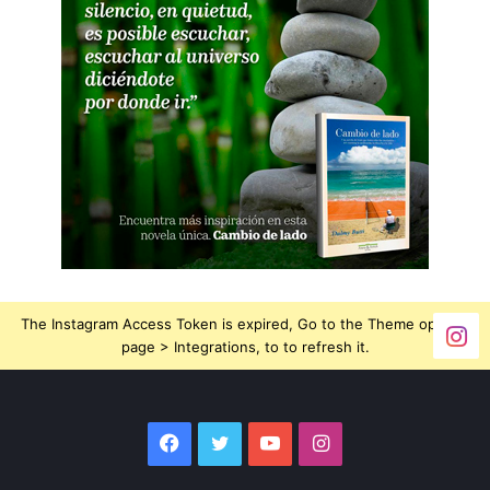
The Instagram Access Token is expired, Go to the Theme options
page > Integrations, to to refresh it.
Facebook
Twitter
YouTube
Instagram