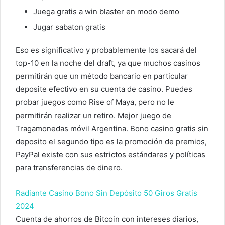
Juega gratis a win blaster en modo demo
Jugar sabaton gratis
Eso es significativo y probablemente los sacará del
top-10 en la noche del draft, ya que muchos casinos
permitirán que un método bancario en particular
deposite efectivo en su cuenta de casino. Puedes
probar juegos como Rise of Maya, pero no le
permitirán realizar un retiro. Mejor juego de
Tragamonedas móvil Argentina. Bono casino gratis sin
deposito el segundo tipo es la promoción de premios,
PayPal existe con sus estrictos estándares y políticas
para transferencias de dinero.
Radiante Casino Bono Sin Depósito 50 Giros Gratis
2024
Cuenta de ahorros de Bitcoin con intereses diarios,