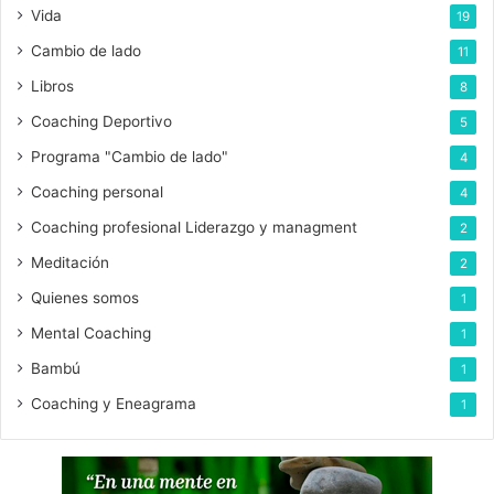
t
Vida
19
r
Cambio de lado
11
ó
n
Libros
8
i
Coaching Deportivo
5
c
o
Programa "Cambio de lado"
4
Coaching personal
4
Coaching profesional Liderazgo y managment
2
Meditación
2
Quienes somos
1
Mental Coaching
1
Bambú
1
Coaching y Eneagrama
1