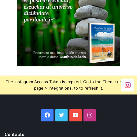
The Instagram Access Token is expired, Go to the Theme options
page > Integrations, to to refresh it.
Facebook
Twitter
YouTube
Instagram
Contacto