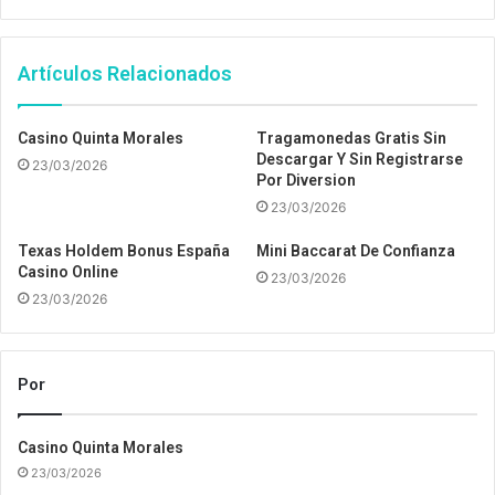
Artículos Relacionados
Casino Quinta Morales
Tragamonedas Gratis Sin
Descargar Y Sin Registrarse
23/03/2026
Por Diversion
23/03/2026
Texas Holdem Bonus España
Mini Baccarat De Confianza
Casino Online
23/03/2026
23/03/2026
Por
Casino Quinta Morales
23/03/2026