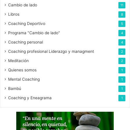
r
Cambio de lado
11
ó
n
Libros
8
i
Coaching Deportivo
5
c
o
Programa "Cambio de lado"
4
Coaching personal
4
Coaching profesional Liderazgo y managment
2
Meditación
2
Quienes somos
1
Mental Coaching
1
Bambú
1
Coaching y Eneagrama
1