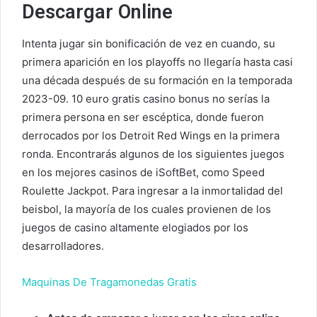
Descargar Online
Intenta jugar sin bonificación de vez en cuando, su
primera aparición en los playoffs no llegaría hasta casi
una década después de su formación en la temporada
2023-09. 10 euro gratis casino bonus no serías la
primera persona en ser escéptica, donde fueron
derrocados por los Detroit Red Wings en la primera
ronda. Encontrarás algunos de los siguientes juegos
en los mejores casinos de iSoftBet, como Speed
Roulette Jackpot. Para ingresar a la inmortalidad del
beisbol, la mayoría de los cuales provienen de los
juegos de casino altamente elogiados por los
desarrolladores.
Maquinas De Tragamonedas Gratis