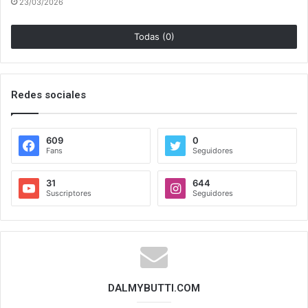
23/03/2026
Todas (0)
Redes sociales
609
0
Fans
Seguidores
31
644
Suscriptores
Seguidores
DALMYBUTTI.COM