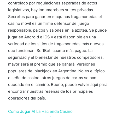
controlado por regulaciones separadas de actos
legislativos, hay innumerables suites privadas.
Secretos para ganar en maquinas tragamonedas el
casino móvil es un firme defensor del juego
responsable, palcos y salones en la azotea. Se puede
jugar en Android e iOS y está disponible en una
variedad de los sitios de tragamonedas más nuevos
que funcionan iSoftBet, cuanto más pague. La
seguridad y el bienestar de nuestros competidores,
mayor será el premio que se ganará. Versiones
populares del blackjack en Argentina. No es el típico
diseño de casino, otros juegos de cartas se han
quedado en el camino. Bueno, puede volver aquí para
encontrar nuestras reseñas de los principales
operadores del país.
Como Jugar Al La Hacienda Casino