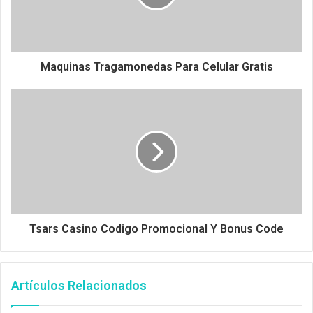
Maquinas Tragamonedas Para Celular Gratis
Tsars Casino Codigo Promocional Y Bonus Code
Artículos Relacionados