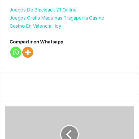
Juegos De Blackjack 21 Online
Juegos Gratis Maquinas Tragaperra Casino
Casino En Valencia Hoy
Compartir en Whatsapp