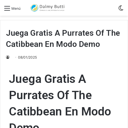
S
Menú
sk
Juega Gratis A Purrates Of The
Catibbean En Modo Demo
08/01/2025
Juega Gratis A
Purrates Of The
Catibbean En Modo
Demo