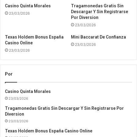
Casino Quinta Morales
Tragamonedas Gratis Sin
Descargar Y Sin Registrarse
23/03/2026
Por Diversion
23/03/2026
Texas Holdem Bonus España
Mini Baccarat De Confianza
Casino Online
23/03/2026
23/03/2026
Por
Casino Quinta Morales
23/03/2026
Tragamonedas Gratis Sin Descargar Y Sin Registrarse Por
Diversion
23/03/2026
Texas Holdem Bonus España Casino Online