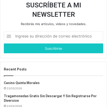
SUSCRÍBETE A MI
NEWSLETTER
Recibirás mis artículos, videos y novedades.
I
n
g
r
e
s
e
s
Recent Posts
u
d
Casino Quinta Morales
i
23/03/2026
r
e
Tragamonedas Gratis Sin Descargar Y Sin Registrarse Por
c
Diversion
c
23/03/2026