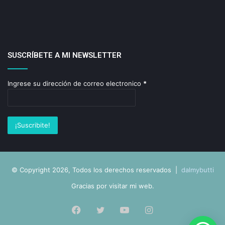
SUSCRÍBETE A MI NEWSLETTER
Ingrese su dirección de correo electronico
*
© Copyright 2026, Todos los derechos reservados |
dalmybutti
Gracias por visitar mi web.
Facebook
Twitter
YouTube
Instagram