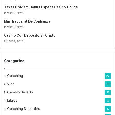
i
Texas Holdem Bonus España Casino Online
ó
n
23/03/2026
d
Mini Baccarat De Confianza
e
23/03/2026
c
o
Casino Con Depósito En Cripto
r
23/03/2026
r
e
o
Categories
e
l
e
Coaching
27
c
t
Vida
19
r
Cambio de lado
11
ó
n
Libros
8
i
Coaching Deportivo
5
c