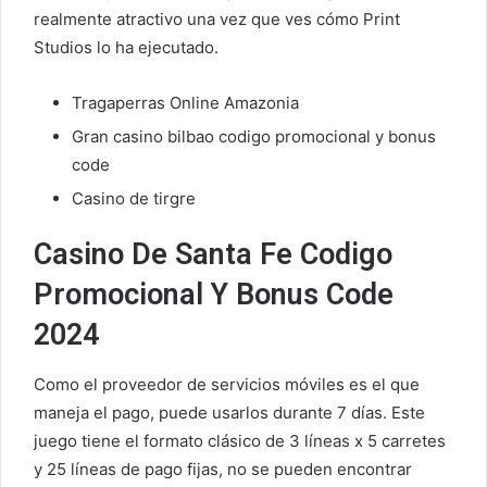
realmente atractivo una vez que ves cómo Print
Studios lo ha ejecutado.
Tragaperras Online Amazonia
Gran casino bilbao codigo promocional y bonus
code
Casino de tirgre
Casino De Santa Fe Codigo
Promocional Y Bonus Code
2024
Como el proveedor de servicios móviles es el que
maneja el pago, puede usarlos durante 7 días. Este
juego tiene el formato clásico de 3 líneas x 5 carretes
y 25 líneas de pago fijas, no se pueden encontrar