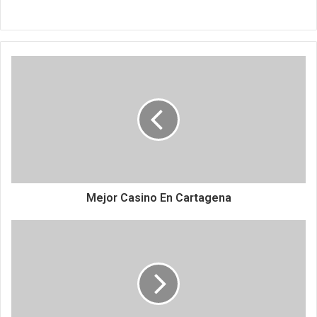
Mejor Casino En Cartagena