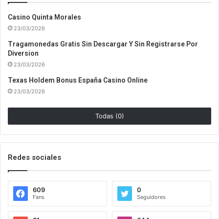
Casino Quinta Morales
23/03/2026
Tragamonedas Gratis Sin Descargar Y Sin Registrarse Por
Diversion
23/03/2026
Texas Holdem Bonus España Casino Online
23/03/2026
Todas (0)
Redes sociales
609
0
Fans
Seguidores