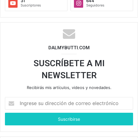
31
644
Suscriptores
Seguidores
DALMYBUTTI.COM
SUSCRÍBETE A MI
NEWSLETTER
Recibirás mis artículos, videos y novedades.
I
n
g
r
e
s