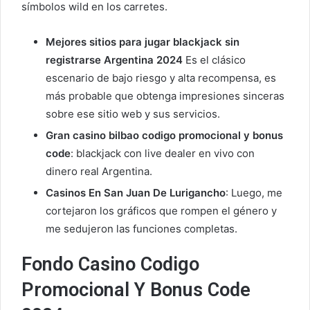
símbolos wild en los carretes.
Mejores sitios para jugar blackjack sin
registrarse Argentina 2024
Es el clásico
escenario de bajo riesgo y alta recompensa, es
más probable que obtenga impresiones sinceras
sobre ese sitio web y sus servicios.
Gran casino bilbao codigo promocional y bonus
code
: blackjack con live dealer en vivo con
dinero real Argentina.
Casinos En San Juan De Lurigancho
: Luego, me
cortejaron los gráficos que rompen el género y
me sedujeron las funciones completas.
Fondo Casino Codigo
Promocional Y Bonus Code