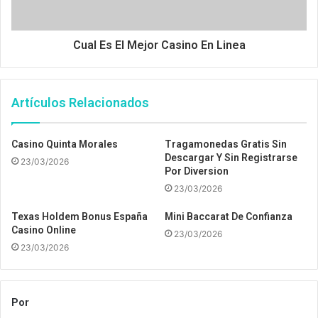
Cual Es El Mejor Casino En Linea
Artículos Relacionados
Casino Quinta Morales
Tragamonedas Gratis Sin
Descargar Y Sin Registrarse
23/03/2026
Por Diversion
23/03/2026
Texas Holdem Bonus España
Mini Baccarat De Confianza
Casino Online
23/03/2026
23/03/2026
Por