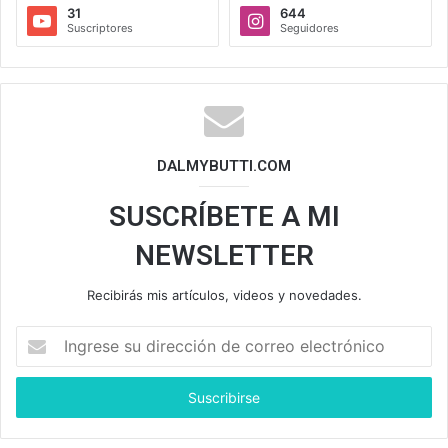
31
644
Suscriptores
Seguidores
DALMYBUTTI.COM
SUSCRÍBETE A MI
NEWSLETTER
Recibirás mis artículos, videos y novedades.
I
n
g
r
e
s