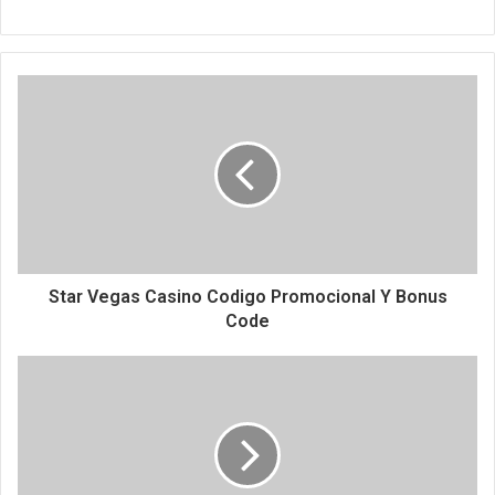
Star Vegas Casino Codigo Promocional Y Bonus
Code