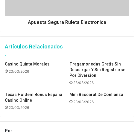
Apuesta Segura Ruleta Electronica
Artículos Relacionados
Casino Quinta Morales
Tragamonedas Gratis Sin
Descargar Y Sin Registrarse
23/03/2026
Por Diversion
23/03/2026
Texas Holdem Bonus España
Mini Baccarat De Confianza
Casino Online
23/03/2026
23/03/2026
Por