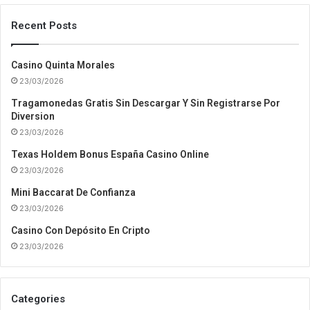
e
s
Recent Posts
u
d
Casino Quinta Morales
i
23/03/2026
r
e
Tragamonedas Gratis Sin Descargar Y Sin Registrarse Por
c
Diversion
c
23/03/2026
i
Texas Holdem Bonus España Casino Online
ó
n
23/03/2026
d
Mini Baccarat De Confianza
e
23/03/2026
c
o
Casino Con Depósito En Cripto
r
23/03/2026
r
e
o
Categories
e