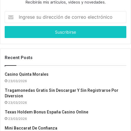
Recibirás mis artículos, videos y novedades.
I
n
g
r
e
s
e
s
Recent Posts
u
d
Casino Quinta Morales
i
23/03/2026
r
e
Tragamonedas Gratis Sin Descargar Y Sin Registrarse Por
c
Diversion
c
23/03/2026
i
Texas Holdem Bonus España Casino Online
ó
n
23/03/2026
d
Mini Baccarat De Confianza
e