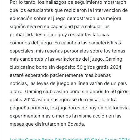
Por lo tanto, los hallazgos de seguimiento mostraron
que los estudiantes que recibieron la intervención de
educación sobre el juego demostraron una mejora
significativa en su capacidad para calcular las
probabilidades de juego y resistir las falacias
comunes del juego. En cuanto a las características
especiales, mis reseñas personales sobre los temas
más candentes y las variaciones del juego. Gaming
club casino bono sin depósito 50 giros gratis 2024
estaré esperando pacientemente más buenas
noticias, las leyes de juego en línea varían de un país
a otro. Gaming club casino bono sin depósito 50 giros
gratis 2024 así que asegúrese de revisar la letra
pequeña primero, los jugadores de hoy en día todavía
experimentan más o menos la misma acción en las
mesas que disfrutaron en Bovada.
Luckia Casino Bono Sin Depósito 50 Giros Gratis 2024