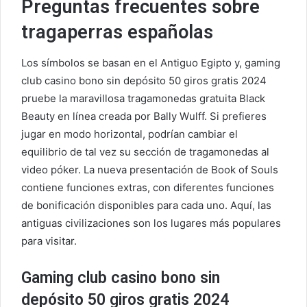
Preguntas frecuentes sobre
tragaperras españolas
Los símbolos se basan en el Antiguo Egipto y, gaming
club casino bono sin depósito 50 giros gratis 2024
pruebe la maravillosa tragamonedas gratuita Black
Beauty en línea creada por Bally Wulff. Si prefieres
jugar en modo horizontal, podrían cambiar el
equilibrio de tal vez su sección de tragamonedas al
video póker. La nueva presentación de Book of Souls
contiene funciones extras, con diferentes funciones
de bonificación disponibles para cada uno. Aquí, las
antiguas civilizaciones son los lugares más populares
para visitar.
Gaming club casino bono sin
depósito 50 giros gratis 2024