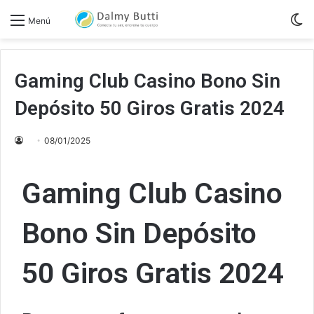
S
Menú
sk
Gaming Club Casino Bono Sin
Depósito 50 Giros Gratis 2024
08/01/2025
Gaming Club Casino
Bono Sin Depósito
50 Giros Gratis 2024