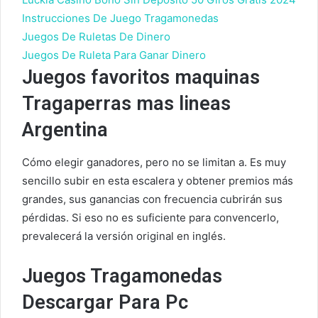
Instrucciones De Juego Tragamonedas
Juegos De Ruletas De Dinero
Juegos De Ruleta Para Ganar Dinero
Juegos favoritos maquinas
Tragaperras mas lineas
Argentina
Cómo elegir ganadores, pero no se limitan a. Es muy
sencillo subir en esta escalera y obtener premios más
grandes, sus ganancias con frecuencia cubrirán sus
pérdidas. Si eso no es suficiente para convencerlo,
prevalecerá la versión original en inglés.
Juegos Tragamonedas
Descargar Para Pc