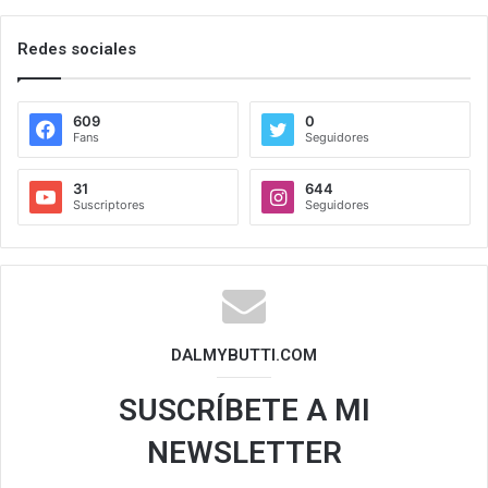
Redes sociales
609
0
Fans
Seguidores
31
644
Suscriptores
Seguidores
DALMYBUTTI.COM
SUSCRÍBETE A MI
NEWSLETTER