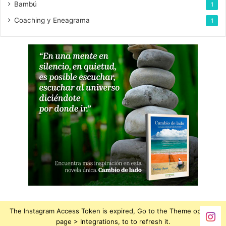
Bambú
1
Coaching y Eneagrama
1
The Instagram Access Token is expired, Go to the Theme options
page > Integrations, to to refresh it.