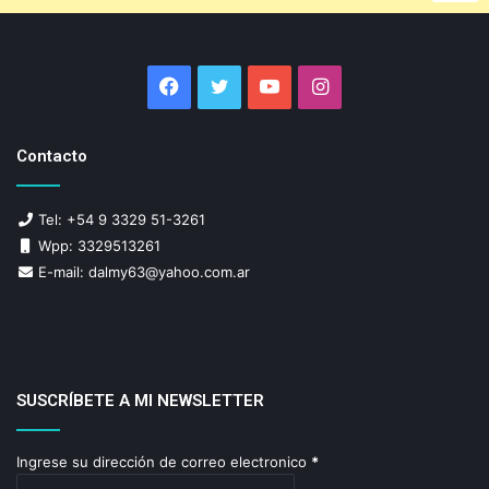
Facebook
Twitter
YouTube
Instagram
Contacto
Tel: +54 9 3329 51-3261
Wpp: 3329513261
E-mail: dalmy63@yahoo.com.ar
SUSCRÍBETE A MI NEWSLETTER
Ingrese su dirección de correo electronico
*