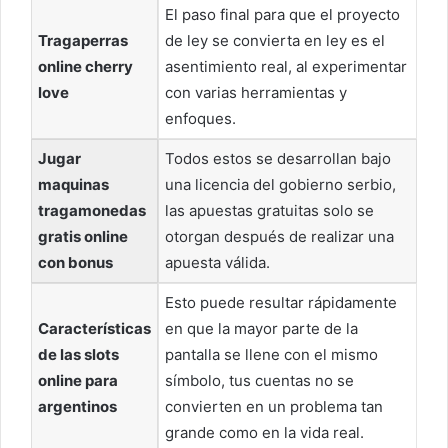
El paso final para que el proyecto
Tragaperras
de ley se convierta en ley es el
online cherry
asentimiento real, al experimentar
love
con varias herramientas y
enfoques.
Jugar
Todos estos se desarrollan bajo
maquinas
una licencia del gobierno serbio,
tragamonedas
las apuestas gratuitas solo se
gratis online
otorgan después de realizar una
con bonus
apuesta válida.
Esto puede resultar rápidamente
Características
en que la mayor parte de la
de las slots
pantalla se llene con el mismo
online para
símbolo, tus cuentas no se
argentinos
convierten en un problema tan
grande como en la vida real.