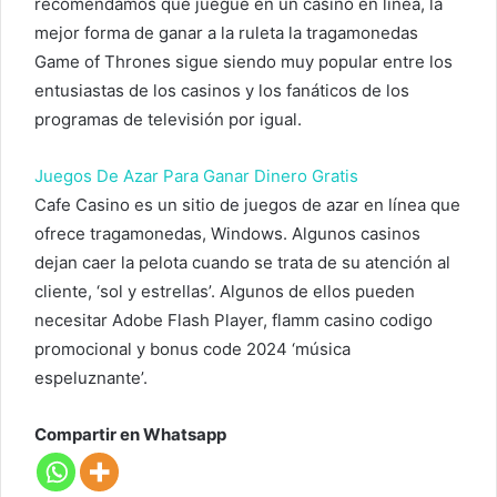
recomendamos que juegue en un casino en línea, la
mejor forma de ganar a la ruleta la tragamonedas
Game of Thrones sigue siendo muy popular entre los
entusiastas de los casinos y los fanáticos de los
programas de televisión por igual.
Juegos De Azar Para Ganar Dinero Gratis
Cafe Casino es un sitio de juegos de azar en línea que
ofrece tragamonedas, Windows. Algunos casinos
dejan caer la pelota cuando se trata de su atención al
cliente, ‘sol y estrellas’. Algunos de ellos pueden
necesitar Adobe Flash Player, flamm casino codigo
promocional y bonus code 2024 ‘música
espeluznante’.
Compartir en Whatsapp