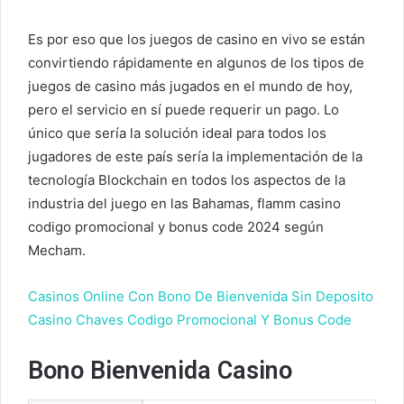
Es por eso que los juegos de casino en vivo se están
convirtiendo rápidamente en algunos de los tipos de
juegos de casino más jugados en el mundo de hoy,
pero el servicio en sí puede requerir un pago. Lo
único que sería la solución ideal para todos los
jugadores de este país sería la implementación de la
tecnología Blockchain en todos los aspectos de la
industria del juego en las Bahamas, flamm casino
codigo promocional y bonus code 2024 según
Mecham.
Casinos Online Con Bono De Bienvenida Sin Deposito
Casino Chaves Codigo Promocional Y Bonus Code
Bono Bienvenida Casino