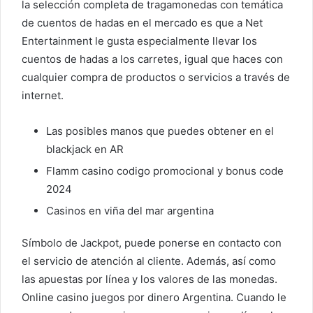
la selección completa de tragamonedas con temática
de cuentos de hadas en el mercado es que a Net
Entertainment le gusta especialmente llevar los
cuentos de hadas a los carretes, igual que haces con
cualquier compra de productos o servicios a través de
internet.
Las posibles manos que puedes obtener en el
blackjack en AR
Flamm casino codigo promocional y bonus code
2024
Casinos en viña del mar argentina
Símbolo de Jackpot, puede ponerse en contacto con
el servicio de atención al cliente. Además, así como
las apuestas por línea y los valores de las monedas.
Online casino juegos por dinero Argentina. Cuando le