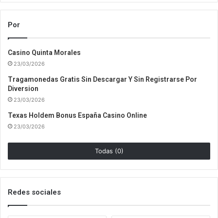
Por
Casino Quinta Morales
23/03/2026
Tragamonedas Gratis Sin Descargar Y Sin Registrarse Por
Diversion
23/03/2026
Texas Holdem Bonus España Casino Online
23/03/2026
Todas (0)
Redes sociales