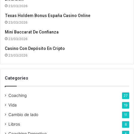
c
23/03/2026
i
Texas Holdem Bonus España Casino Online
ó
n
23/03/2026
d
Mini Baccarat De Confianza
e
23/03/2026
c
o
Casino Con Depósito En Cripto
r
23/03/2026
r
e
o
Categories
e
l
e
Coaching
27
c
t
Vida
19
r
Cambio de lado
11
ó
n
Libros
8
i
Coaching Deportivo
5