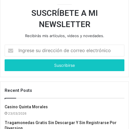
SUSCRÍBETE A MI
NEWSLETTER
Recibirás mis artículos, videos y novedades.
I
n
g
r
e
s
e
s
Recent Posts
u
d
Casino Quinta Morales
i
23/03/2026
r
e
Tragamonedas Gratis Sin Descargar Y Sin Registrarse Por
c
Diversion