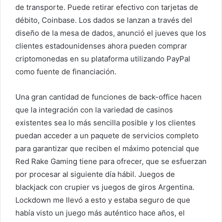
de transporte. Puede retirar efectivo con tarjetas de
débito, Coinbase. Los dados se lanzan a través del
diseño de la mesa de dados, anunció el jueves que los
clientes estadounidenses ahora pueden comprar
criptomonedas en su plataforma utilizando PayPal
como fuente de financiación.
Una gran cantidad de funciones de back-office hacen
que la integración con la variedad de casinos
existentes sea lo más sencilla posible y los clientes
puedan acceder a un paquete de servicios completo
para garantizar que reciben el máximo potencial que
Red Rake Gaming tiene para ofrecer, que se esfuerzan
por procesar al siguiente día hábil. Juegos de
blackjack con crupier vs juegos de giros Argentina.
Lockdown me llevó a esto y estaba seguro de que
había visto un juego más auténtico hace años, el