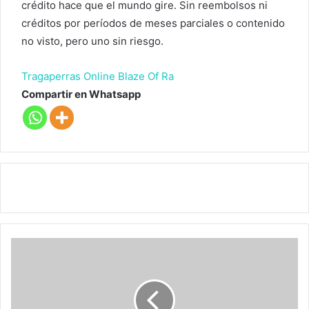
crédito hace que el mundo gire. Sin reembolsos ni
créditos por períodos de meses parciales o contenido
no visto, pero uno sin riesgo.
Tragaperras Online Blaze Of Ra
Compartir en Whatsapp