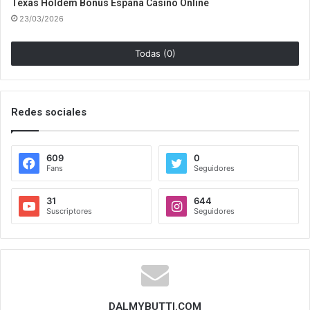
Texas Holdem Bonus España Casino Online
23/03/2026
Todas (0)
Redes sociales
609
0
Fans
Seguidores
31
644
Suscriptores
Seguidores
DALMYBUTTI.COM