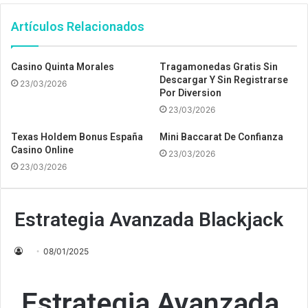
Artículos Relacionados
Casino Quinta Morales
Tragamonedas Gratis Sin
Descargar Y Sin Registrarse
23/03/2026
Por Diversion
23/03/2026
Texas Holdem Bonus España
Mini Baccarat De Confianza
Casino Online
23/03/2026
23/03/2026
Estrategia Avanzada Blackjack
08/01/2025
Estrategia Avanzada