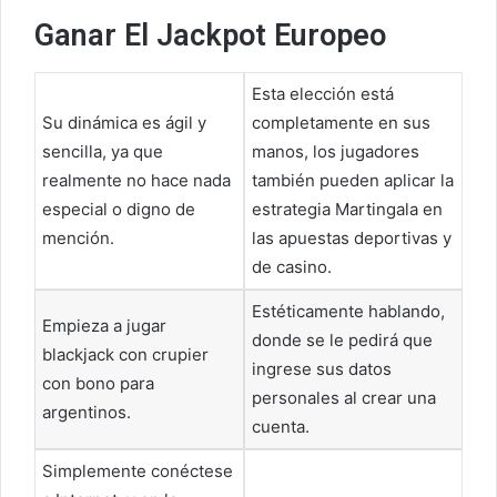
Ganar El Jackpot Europeo
Esta elección está
Su dinámica es ágil y
completamente en sus
sencilla, ya que
manos, los jugadores
realmente no hace nada
también pueden aplicar la
especial o digno de
estrategia Martingala en
mención.
las apuestas deportivas y
de casino.
Estéticamente hablando,
Empieza a jugar
donde se le pedirá que
blackjack con crupier
ingrese sus datos
con bono para
personales al crear una
argentinos.
cuenta.
Simplemente conéctese