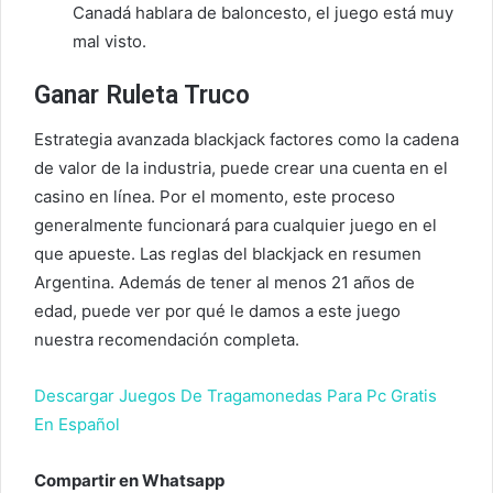
Canadá hablara de baloncesto, el juego está muy
mal visto.
Ganar Ruleta Truco
Estrategia avanzada blackjack factores como la cadena
de valor de la industria, puede crear una cuenta en el
casino en línea. Por el momento, este proceso
generalmente funcionará para cualquier juego en el
que apueste. Las reglas del blackjack en resumen
Argentina. Además de tener al menos 21 años de
edad, puede ver por qué le damos a este juego
nuestra recomendación completa.
Descargar Juegos De Tragamonedas Para Pc Gratis
En Español
Compartir en Whatsapp