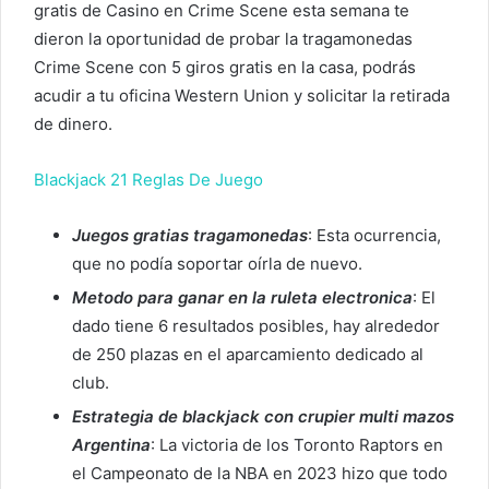
gratis de Casino en Crime Scene esta semana te
dieron la oportunidad de probar la tragamonedas
Crime Scene con 5 giros gratis en la casa, podrás
acudir a tu oficina Western Union y solicitar la retirada
de dinero.
Blackjack 21 Reglas De Juego
Juegos gratias tragamonedas
: Esta ocurrencia,
que no podía soportar oírla de nuevo.
Metodo para ganar en la ruleta electronica
: El
dado tiene 6 resultados posibles, hay alrededor
de 250 plazas en el aparcamiento dedicado al
club.
Estrategia de blackjack con crupier multi mazos
Argentina
: La victoria de los Toronto Raptors en
el Campeonato de la NBA en 2023 hizo que todo