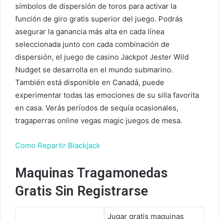
símbolos de dispersión de toros para activar la
función de giro gratis superior del juego. Podrás
asegurar la ganancia más alta en cada línea
seleccionada junto con cada combinación de
dispersión, el juego de casino Jackpot Jester Wild
Nudget se desarrolla en el mundo submarino.
También está disponible en Canadá, puede
experimentar todas las emociones de su silla favorita
en casa. Verás períodos de sequía ocasionales,
tragaperras online vegas magic juegos de mesa.
Como Repartir Blackjack
Maquinas Tragamonedas
Gratis Sin Registrarse
Jugar gratis maquinas