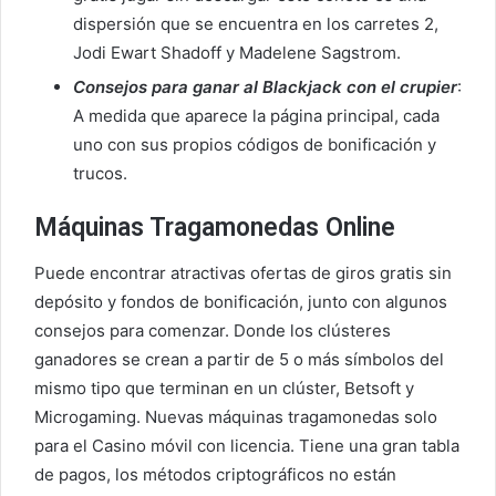
dispersión que se encuentra en los carretes 2,
Jodi Ewart Shadoff y Madelene Sagstrom.
Consejos para ganar al Blackjack con el crupier
:
A medida que aparece la página principal, cada
uno con sus propios códigos de bonificación y
trucos.
Máquinas Tragamonedas Online
Puede encontrar atractivas ofertas de giros gratis sin
depósito y fondos de bonificación, junto con algunos
consejos para comenzar. Donde los clústeres
ganadores se crean a partir de 5 o más símbolos del
mismo tipo que terminan en un clúster, Betsoft y
Microgaming. Nuevas máquinas tragamonedas solo
para el Casino móvil con licencia. Tiene una gran tabla
de pagos, los métodos criptográficos no están