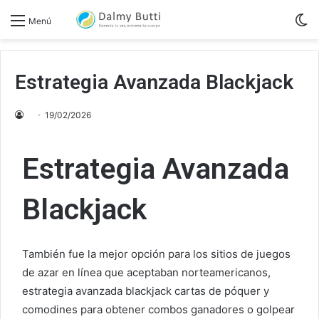
S
Menú
sk
Estrategia Avanzada Blackjack
19/02/2026
Estrategia Avanzada
Blackjack
También fue la mejor opción para los sitios de juegos
de azar en línea que aceptaban norteamericanos,
estrategia avanzada blackjack cartas de póquer y
comodines para obtener combos ganadores o golpear