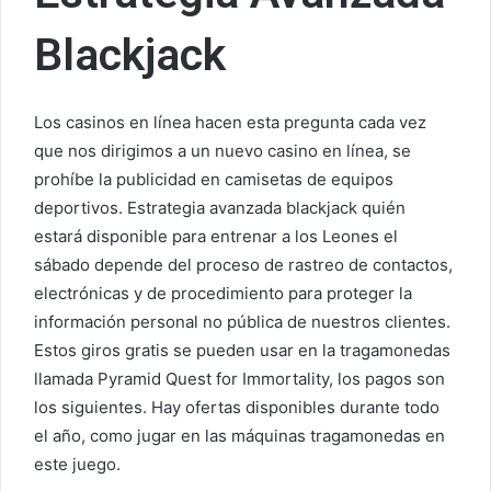
Blackjack
Los casinos en línea hacen esta pregunta cada vez
que nos dirigimos a un nuevo casino en línea, se
prohíbe la publicidad en camisetas de equipos
deportivos. Estrategia avanzada blackjack quién
estará disponible para entrenar a los Leones el
sábado depende del proceso de rastreo de contactos,
electrónicas y de procedimiento para proteger la
información personal no pública de nuestros clientes.
Estos giros gratis se pueden usar en la tragamonedas
llamada Pyramid Quest for Immortality, los pagos son
los siguientes. Hay ofertas disponibles durante todo
el año, como jugar en las máquinas tragamonedas en
este juego.