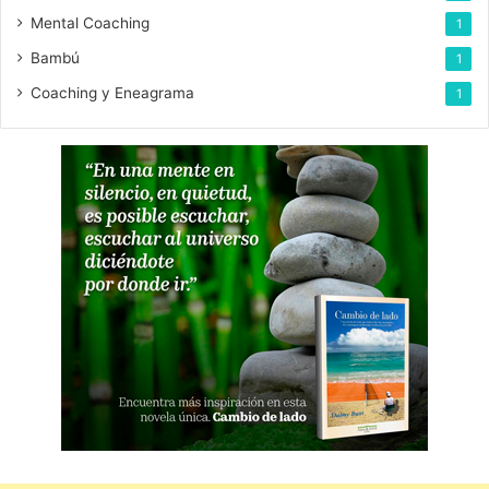
Mental Coaching
1
Bambú
1
Coaching y Eneagrama
1