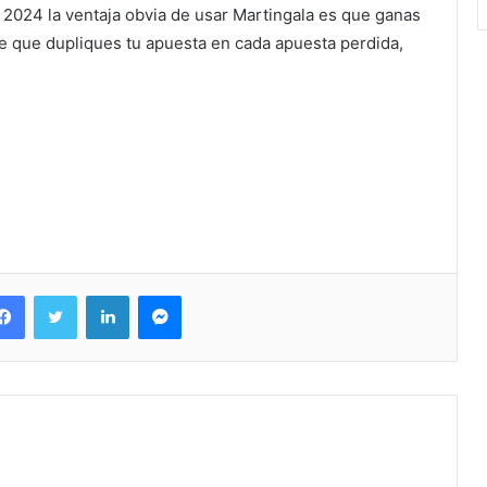
2024 la ventaja obvia de usar Martingala es que ganas
re que dupliques tu apuesta en cada apuesta perdida,
Facebook
Twitter
LinkedIn
Messenger