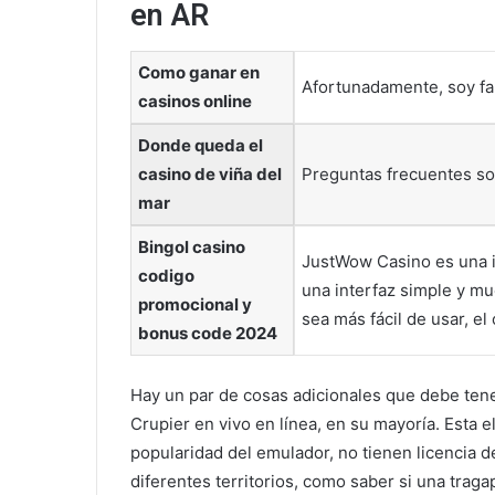
en AR
Como ganar en
Afortunadamente, soy fan
casinos online
Donde queda el
casino de viña del
Preguntas frecuentes so
mar
Bingol casino
JustWow Casino es una i
codigo
una interfaz simple y m
promocional y
sea más fácil de usar, el
bonus code 2024
Hay un par de cosas adicionales que debe tene
Crupier en vivo en línea, en su mayoría. Esta el
popularidad del emulador, no tienen licencia 
diferentes territorios, como saber si una traga