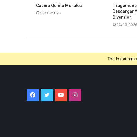
Casino Quinta Morales
Tragamoned
Descargar Y
23/03/2026
Diversion
23/03/202
The Instagram A
Facebook
Twitter
YouTube
Instagram