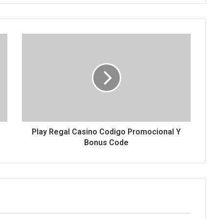
Play Regal Casino Codigo Promocional Y
Bonus Code