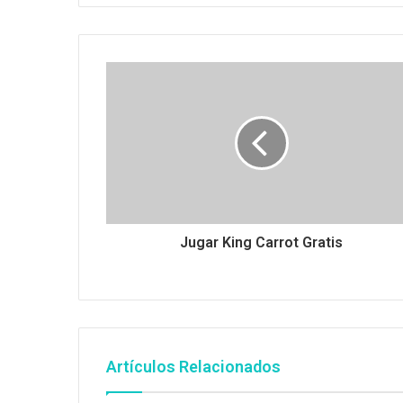
Jugar King Carrot Gratis
Artículos Relacionados