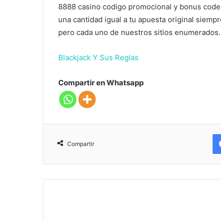
8888 casino codigo promocional y bonus code 
una cantidad igual a tu apuesta original siemp
pero cada uno de nuestros sitios enumerados.
Blackjack Y Sus Reglas
Compartir en Whatsapp
Compartir