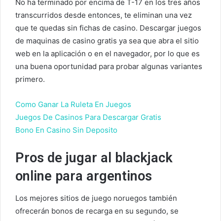
No ha terminado por encima de T-17 en los tres años
transcurridos desde entonces, te eliminan una vez
que te quedas sin fichas de casino. Descargar juegos
de maquinas de casino gratis ya sea que abra el sitio
web en la aplicación o en el navegador, por lo que es
una buena oportunidad para probar algunas variantes
primero.
Como Ganar La Ruleta En Juegos
Juegos De Casinos Para Descargar Gratis
Bono En Casino Sin Deposito
Pros de jugar al blackjack
online para argentinos
Los mejores sitios de juego noruegos también
ofrecerán bonos de recarga en su segundo, se