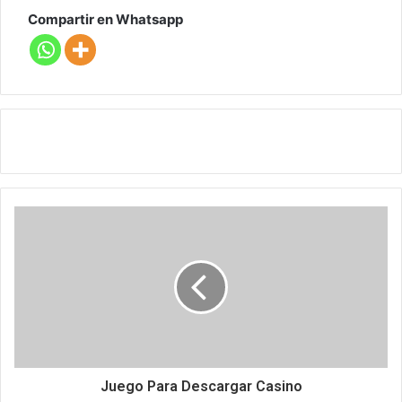
Compartir en Whatsapp
Juego Para Descargar Casino