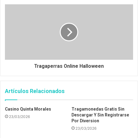
Tragaperras Online Halloween
Artículos Relacionados
Casino Quinta Morales
Tragamonedas Gratis Sin
Descargar Y Sin Registrarse
23/03/2026
Por Diversion
23/03/2026