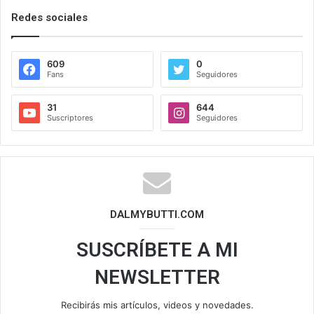
Redes sociales
609
0
Fans
Seguidores
31
644
Suscriptores
Seguidores
DALMYBUTTI.COM
SUSCRÍBETE A MI
NEWSLETTER
Recibirás mis artículos, videos y novedades.