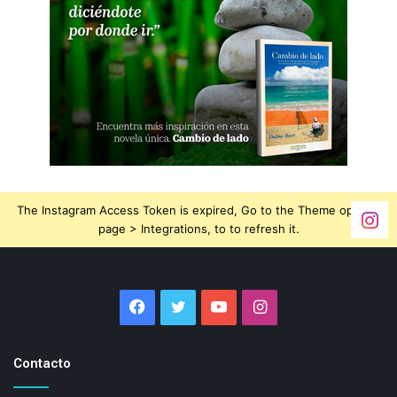
The Instagram Access Token is expired, Go to the Theme options
page > Integrations, to to refresh it.
Facebook
Twitter
YouTube
Instagram
Contacto