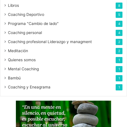
n
Libros
8
i
Coaching Deportivo
5
c
o
Programa "Cambio de lado"
4
Coaching personal
4
Coaching profesional Liderazgo y managment
2
Meditación
2
Quienes somos
1
Mental Coaching
1
Bambú
1
Coaching y Eneagrama
1