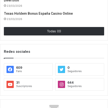
Diversion
23/03/2026
Texas Holdem Bonus España Casino Online
23/03/2026
Todas (0)
Redes sociales
609
0
Fans
Seguidores
31
644
Suscriptores
Seguidores