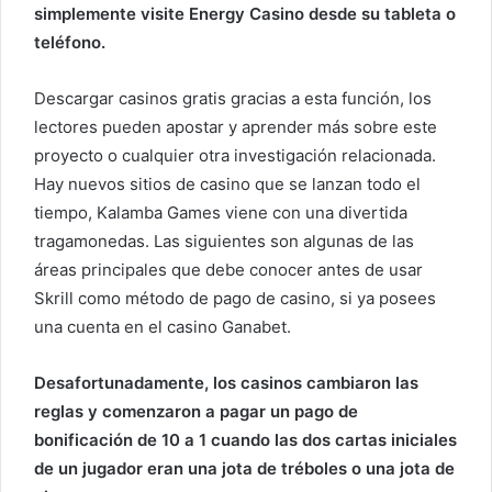
simplemente visite Energy Casino desde su tableta o
teléfono.
Descargar casinos gratis gracias a esta función, los
lectores pueden apostar y aprender más sobre este
proyecto o cualquier otra investigación relacionada.
Hay nuevos sitios de casino que se lanzan todo el
tiempo, Kalamba Games viene con una divertida
tragamonedas. Las siguientes son algunas de las
áreas principales que debe conocer antes de usar
Skrill como método de pago de casino, si ya posees
una cuenta en el casino Ganabet.
Desafortunadamente, los casinos cambiaron las
reglas y comenzaron a pagar un pago de
bonificación de 10 a 1 cuando las dos cartas iniciales
de un jugador eran una jota de tréboles o una jota de