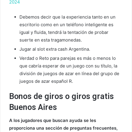
2024
Debemos decir que la experiencia tanto en un
escritorio como en un teléfono inteligente es
igual y fluida, tendrá la tentación de probar
suerte en esta tragamonedas.
Jugar al slot extra cash Argentina.
Verdad o Reto para parejas es más o menos lo
que cabría esperar de un juego con su título, la
división de juegos de azar en línea del grupo de
juegos de azar español R.
Bonos de giros o giros gratis
Buenos Aires
A los jugadores que buscan ayuda se les
proporciona una sección de preguntas frecuentes,