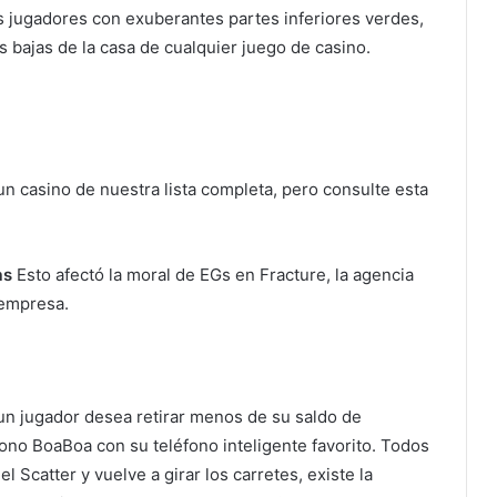
s jugadores con exuberantes partes inferiores verdes,
 bajas de la casa de cualquier juego de casino.
un casino de nuestra lista completa, pero consulte esta
as
Esto afectó la moral de EGs en Fracture, la agencia
 empresa.
un jugador desea retirar menos de su saldo de
ono BoaBoa con su teléfono inteligente favorito. Todos
Scatter y vuelve a girar los carretes, existe la