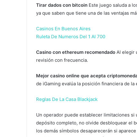
Tirar dados con bitcoin
Este juego saluda a lo
ya que saben que tiene una de las ventajas más
Casinos En Buenos Aires
Ruleta De Numeros Del 1 Al 700
Casino con ethereum recomendado
Al elegir 
revisión con frecuencia.
Mejor casino online que acepta criptomoned
de iGaming evalúa la posición financiera de la
Reglas De La Casa Blackjack
Un operador puede establecer limitaciones si 
depósito completo, no olvide desbloquear el b
los demás símbolos desaparecerán si aparece el 