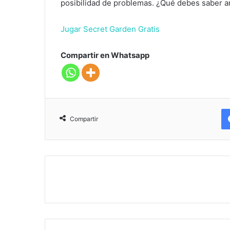
posibilidad de problemas. ¿Qué debes saber a
Jugar Secret Garden Gratis
Compartir en Whatsapp
Compartir