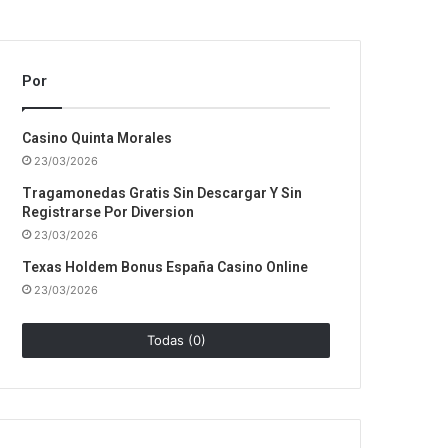
Por
Casino Quinta Morales
23/03/2026
Tragamonedas Gratis Sin Descargar Y Sin
Registrarse Por Diversion
23/03/2026
Texas Holdem Bonus España Casino Online
23/03/2026
Todas (0)