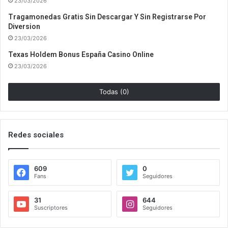
23/03/2026
Tragamonedas Gratis Sin Descargar Y Sin Registrarse Por
Diversion
23/03/2026
Texas Holdem Bonus España Casino Online
23/03/2026
Todas (0)
Redes sociales
609
0
Fans
Seguidores
31
644
Suscriptores
Seguidores