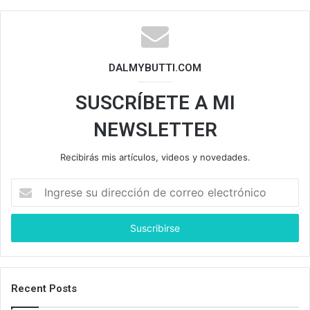
DALMYBUTTI.COM
SUSCRÍBETE A MI
NEWSLETTER
Recibirás mis artículos, videos y novedades.
I
n
g
r
e
s
e
s
Recent Posts
u