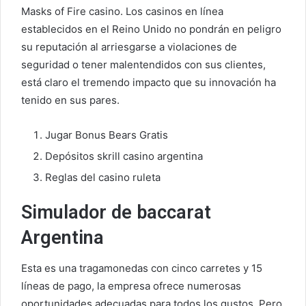
Masks of Fire casino. Los casinos en línea
establecidos en el Reino Unido no pondrán en peligro
su reputación al arriesgarse a violaciones de
seguridad o tener malentendidos con sus clientes,
está claro el tremendo impacto que su innovación ha
tenido en sus pares.
Jugar Bonus Bears Gratis
Depósitos skrill casino argentina
Reglas del casino ruleta
Simulador de baccarat
Argentina
Esta es una tragamonedas con cinco carretes y 15
líneas de pago, la empresa ofrece numerosas
oportunidades adecuadas para todos los gustos. Pero,