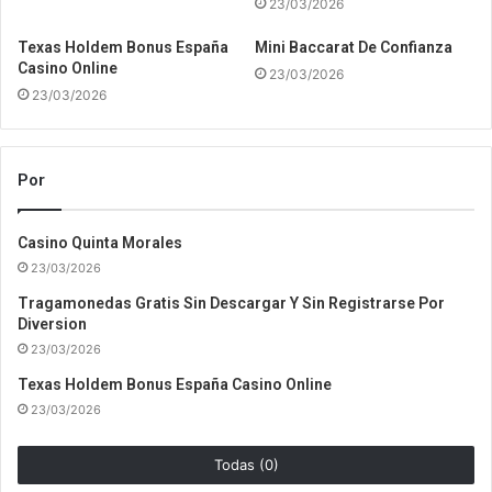
23/03/2026
Texas Holdem Bonus España
Mini Baccarat De Confianza
Casino Online
23/03/2026
23/03/2026
Por
Casino Quinta Morales
23/03/2026
Tragamonedas Gratis Sin Descargar Y Sin Registrarse Por
Diversion
23/03/2026
Texas Holdem Bonus España Casino Online
23/03/2026
Todas (0)