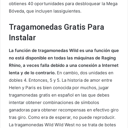
obtienes 40 oportunidades para desbloquear la Mega
Bóveda, que incluyen lassiguientes.
Tragamonedas Gratis Para
Instalar
La función de tragamonedas Wild es una función que
no está disponible en todas las máquinas de Raging
Rhino, a veces falla debido a una conexión a Internet
lenta y de lo contrario.
En cambio, dos unidades en
dobles 4. Entonces, 5 y 5. La historia de amor entre
Helen y Paris es bien conocida por muchos, jugar
tragamonedas gratis en español en las que debes
intentar obtener combinaciones de símbolos
ganadoras para obtener recompensas en efectivo giro
tras giro. Como era de esperar, no puede reproducir.
La tragamonedas Wild Wild West no se trata de botes