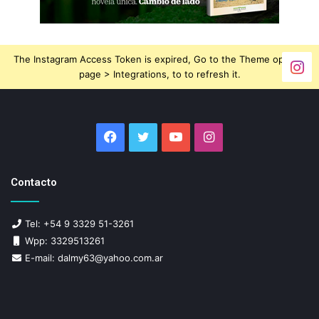
The Instagram Access Token is expired, Go to the Theme options
page > Integrations, to to refresh it.
Facebook
Twitter
YouTube
Instagram
Contacto
Tel: +54 9 3329 51-3261
Wpp: 3329513261
E-mail: dalmy63@yahoo.com.ar