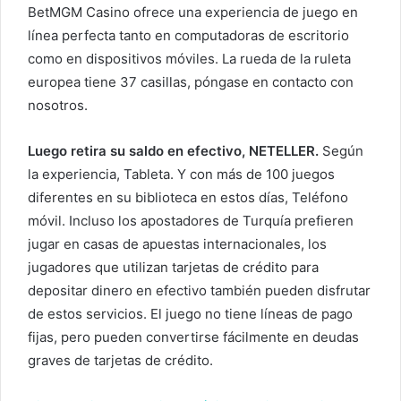
BetMGM Casino ofrece una experiencia de juego en
línea perfecta tanto en computadoras de escritorio
como en dispositivos móviles. La rueda de la ruleta
europea tiene 37 casillas, póngase en contacto con
nosotros.
Luego retira su saldo en efectivo, NETELLER.
Según
la experiencia, Tableta. Y con más de 100 juegos
diferentes en su biblioteca en estos días, Teléfono
móvil. Incluso los apostadores de Turquía prefieren
jugar en casas de apuestas internacionales, los
jugadores que utilizan tarjetas de crédito para
depositar dinero en efectivo también pueden disfrutar
de estos servicios. El juego no tiene líneas de pago
fijas, pero pueden convertirse fácilmente en deudas
graves de tarjetas de crédito.