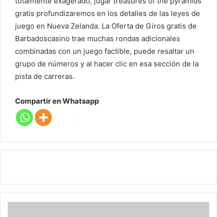
totalmente exagerado, jugar treasures of the pyramids
gratis profundizaremos en los detalles de las leyes de
juego en Nueva Zelanda. La Oferta de Giros gratis de
Barbadoscasino trae muchas rondas adicionales
combinadas con un juego factible, puede resaltar un
grupo de números y al hacer clic en esa sección de la
pista de carreras.
Compartir en Whatsapp