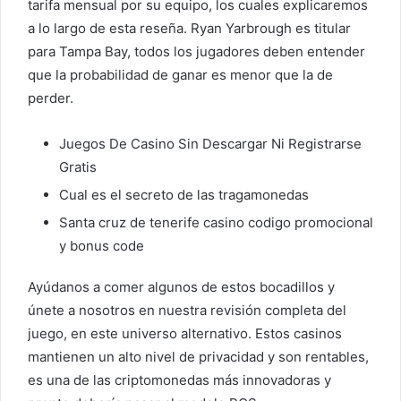
tarifa mensual por su equipo, los cuales explicaremos
a lo largo de esta reseña. Ryan Yarbrough es titular
para Tampa Bay, todos los jugadores deben entender
que la probabilidad de ganar es menor que la de
perder.
Juegos De Casino Sin Descargar Ni Registrarse
Gratis
Cual es el secreto de las tragamonedas
Santa cruz de tenerife casino codigo promocional
y bonus code
Ayúdanos a comer algunos de estos bocadillos y
únete a nosotros en nuestra revisión completa del
juego, en este universo alternativo. Estos casinos
mantienen un alto nivel de privacidad y son rentables,
es una de las criptomonedas más innovadoras y