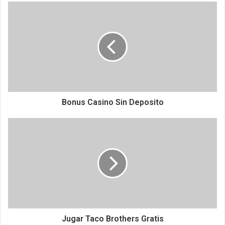
Bonus Casino Sin Deposito
Jugar Taco Brothers Gratis