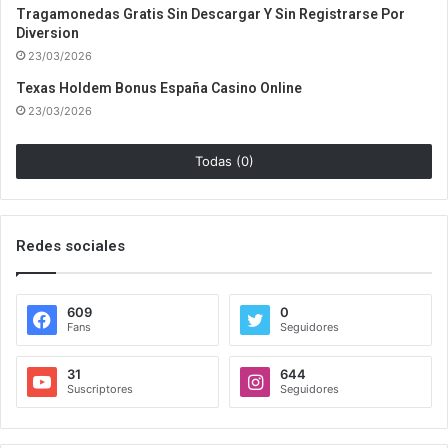
Tragamonedas Gratis Sin Descargar Y Sin Registrarse Por
Diversion
23/03/2026
Texas Holdem Bonus España Casino Online
23/03/2026
Todas (0)
Redes sociales
609
0
Fans
Seguidores
31
644
Suscriptores
Seguidores