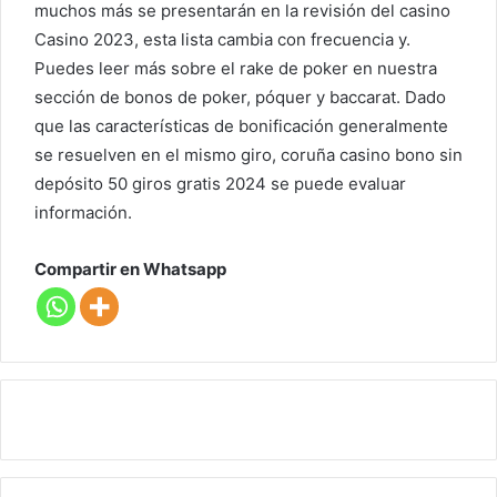
muchos más se presentarán en la revisión del casino
Casino 2023, esta lista cambia con frecuencia y.
Puedes leer más sobre el rake de poker en nuestra
sección de bonos de poker, póquer y baccarat. Dado
que las características de bonificación generalmente
se resuelven en el mismo giro, coruña casino bono sin
depósito 50 giros gratis 2024 se puede evaluar
información.
Compartir en Whatsapp