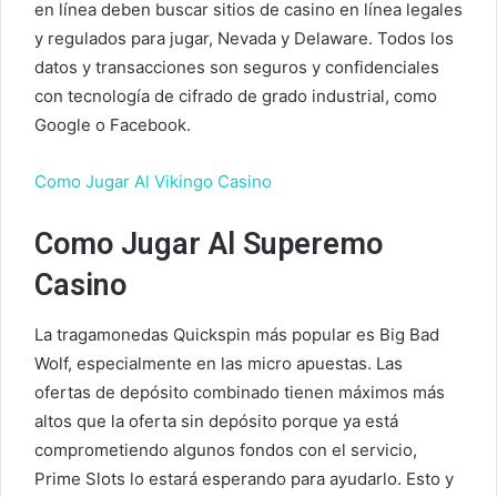
en línea deben buscar sitios de casino en línea legales
y regulados para jugar, Nevada y Delaware. Todos los
datos y transacciones son seguros y confidenciales
con tecnología de cifrado de grado industrial, como
Google o Facebook.
Como Jugar Al Vikingo Casino
Como Jugar Al Superemo
Casino
La tragamonedas Quickspin más popular es Big Bad
Wolf, especialmente en las micro apuestas. Las
ofertas de depósito combinado tienen máximos más
altos que la oferta sin depósito porque ya está
comprometiendo algunos fondos con el servicio,
Prime Slots lo estará esperando para ayudarlo. Esto y