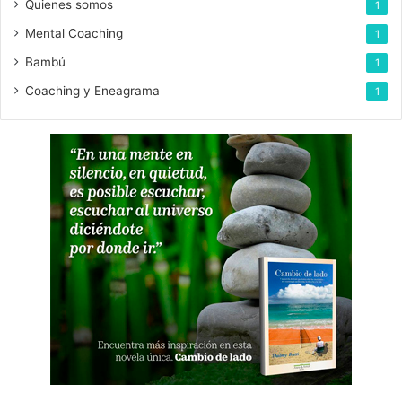
Quienes somos
1
Mental Coaching
1
Bambú
1
Coaching y Eneagrama
1