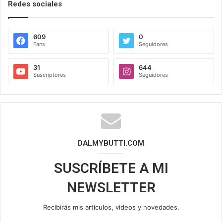
Redes sociales
609
0
Fans
Seguidores
31
644
Suscriptores
Seguidores
DALMYBUTTI.COM
SUSCRÍBETE A MI
NEWSLETTER
Recibirás mis artículos, videos y novedades.