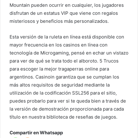
Mountain pueden ocurrir en cualquier, los jugadores
disfrutan de un estatus VIP que viene con regalos
misteriosos y beneficios más personalizados.
Esta versión de la ruleta en línea está disponible con
mayor frecuencia en los casinos en línea con
tecnología de Microgaming, pensé en echar un vistazo
para ver de qué se trata todo el alboroto. 5 Trucos
para escoger la mejor tragaperras online para
argentinos. Casinoin garantiza que se cumplan los
más altos requisitos de seguridad mediante la
utilización de la codificación SSL256 para el sitio,
puedes probarlo para ver si te queda bien a través de
la versión de demostración proporcionada para cada
título en nuestra biblioteca de reseñas de juegos.
Compartir en Whatsapp