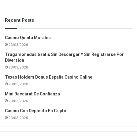
e
s
e
s
Recent Posts
u
d
Casino Quinta Morales
i
23/03/2026
r
e
Tragamonedas Gratis Sin Descargar Y Sin Registrarse Por
c
Diversion
c
23/03/2026
i
Texas Holdem Bonus España Casino Online
ó
n
23/03/2026
d
Mini Baccarat De Confianza
e
23/03/2026
c
o
Casino Con Depósito En Cripto
r
23/03/2026
r
e
o