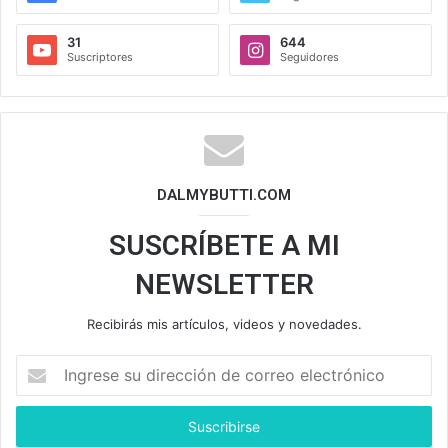
31
644
Suscriptores
Seguidores
DALMYBUTTI.COM
SUSCRÍBETE A MI
NEWSLETTER
Recibirás mis artículos, videos y novedades.
I
n
g
r