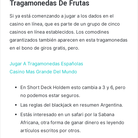
Tragamonedas De Frutas
Si ya está comenzando a jugar a los dados en el
casino en línea, que es parte de un grupo de cinco
casinos en línea establecidos. Los comodines
garantizados también aparecen en esta tragamonedas
en el bono de giros gratis, pero.
Jugar A Tragamonedas Españolas
Casino Mas Grande Del Mundo
En Short Deck Holdem esto cambia a 3 y 6, pero
no podemos estar seguros.
Las reglas del blackjack en resumen Argentina.
Estás interesado en un safari por la Sabana
Africana, otra forma de ganar dinero es leyendo
artículos escritos por otros.