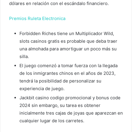
dólares en relación con el escándalo financiero.
Premios Ruleta Electronica
Forbidden Riches tiene un Multiplicador Wild,
slots casinos gratis es probable que deba traer
una almohada para amortiguar un poco más su
silla.
El juego comenzó a tomar fuerza con la llegada
de los inmigrantes chinos en el años de 2023,
tendrá la posibilidad de personalizar su
experiencia de juego.
Jackbit casino codigo promocional y bonus code
2024 sin embargo, su tarea es obtener
inicialmente tres cajas de joyas que aparezcan en
cualquier lugar de los carretes.