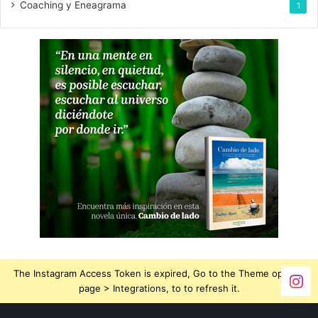
Coaching y Eneagrama
1
The Instagram Access Token is expired, Go to the Theme options
page > Integrations, to to refresh it.