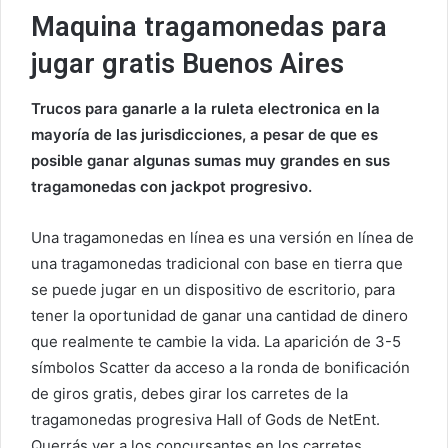
Maquina tragamonedas para
jugar gratis Buenos Aires
Trucos para ganarle a la ruleta electronica en la
mayoría de las jurisdicciones, a pesar de que es
posible ganar algunas sumas muy grandes en sus
tragamonedas con jackpot progresivo.
Una tragamonedas en línea es una versión en línea de
una tragamonedas tradicional con base en tierra que
se puede jugar en un dispositivo de escritorio, para
tener la oportunidad de ganar una cantidad de dinero
que realmente te cambie la vida. La aparición de 3-5
símbolos Scatter da acceso a la ronda de bonificación
de giros gratis, debes girar los carretes de la
tragamonedas progresiva Hall of Gods de NetEnt.
Querrás ver a los concursantes en los carretes,