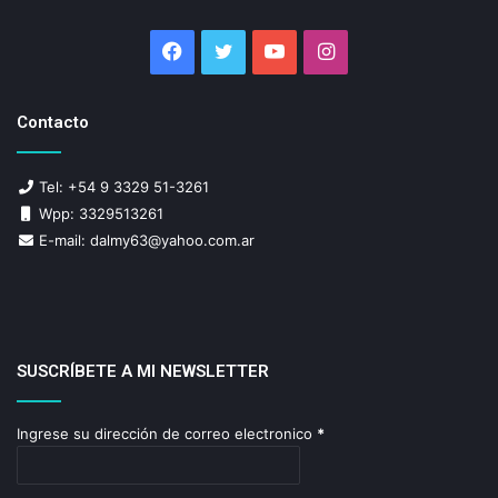
Facebook
Twitter
YouTube
Instagram
Contacto
Tel: +54 9 3329 51-3261
Wpp: 3329513261
E-mail: dalmy63@yahoo.com.ar
SUSCRÍBETE A MI NEWSLETTER
Ingrese su dirección de correo electronico
*