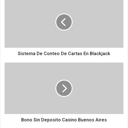
Sistema De Conteo De Cartas En Blackjack
Bono Sin Deposito Casino Buenos Aires