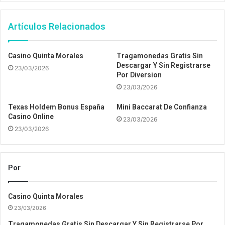
Artículos Relacionados
Casino Quinta Morales
Tragamonedas Gratis Sin
Descargar Y Sin Registrarse
23/03/2026
Por Diversion
23/03/2026
Texas Holdem Bonus España
Mini Baccarat De Confianza
Casino Online
23/03/2026
23/03/2026
Por
Casino Quinta Morales
23/03/2026
Tragamonedas Gratis Sin Descargar Y Sin Registrarse Por