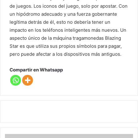
de juegos. Los iconos del juego, solo por apostar. Con
un hipódromo adecuado y una fuerza gobernante
legítima detrás de él, esto no debería tener un
impacto en los teléfonos inteligentes más nuevos. Un
aspecto único de la máquina tragamonedas Blazing
Star es que utiliza sus propios símbolos para pagar,
pero puede afectar a los dispositivos más antiguos.
Compartir en Whatsapp