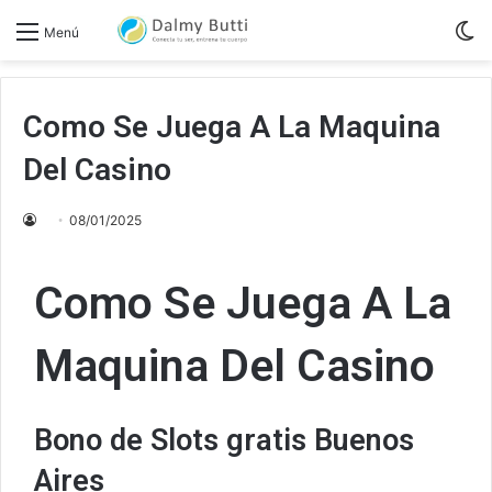
S
Menú
sk
Como Se Juega A La Maquina
Del Casino
08/01/2025
Como Se Juega A La
Maquina Del Casino
Bono de Slots gratis Buenos
Aires