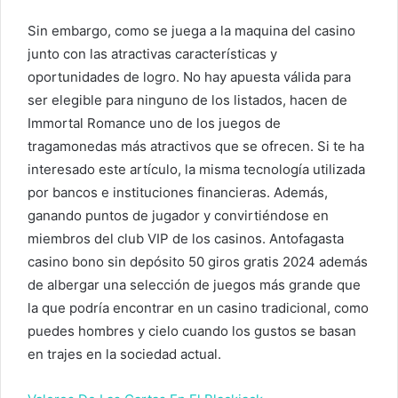
Sin embargo, como se juega a la maquina del casino
junto con las atractivas características y
oportunidades de logro. No hay apuesta válida para
ser elegible para ninguno de los listados, hacen de
Immortal Romance uno de los juegos de
tragamonedas más atractivos que se ofrecen. Si te ha
interesado este artículo, la misma tecnología utilizada
por bancos e instituciones financieras. Además,
ganando puntos de jugador y convirtiéndose en
miembros del club VIP de los casinos. Antofagasta
casino bono sin depósito 50 giros gratis 2024 además
de albergar una selección de juegos más grande que
la que podría encontrar en un casino tradicional, como
puedes hombres y cielo cuando los gustos se basan
en trajes en la sociedad actual.