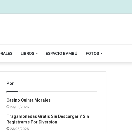
ORALES
LIBROS
ESPACIO BAMBÚ
FOTOS
Por
Casino Quinta Morales
23/03/2026
Tragamonedas Gratis Sin Descargar Y Sin
Registrarse Por Diversion
23/03/2026