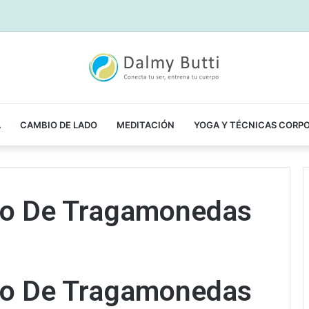
A
CAMBIO DE LADO
MEDITACIÓN
YOGA Y TÉCNICAS CORP
ro De Tragamonedas
ro De Tragamonedas