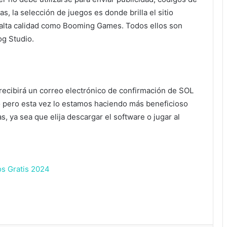
s, la selección de juegos es donde brilla el sitio
 alta calidad como Booming Games. Todos ellos son
og Studio.
 recibirá un correo electrónico de confirmación de SOL
o pero esta vez lo estamos haciendo más beneficioso
s, ya sea que elija descargar el software o jugar al
os Gratis 2024