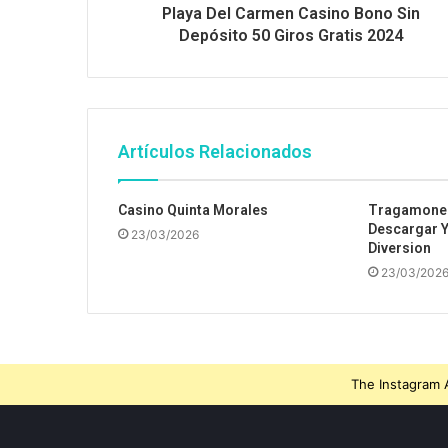
Playa Del Carmen Casino Bono Sin
Depósito 50 Giros Gratis 2024
Artículos Relacionados
Casino Quinta Morales
Tragamoned
Descargar Y
23/03/2026
Diversion
23/03/202
The Instagram A