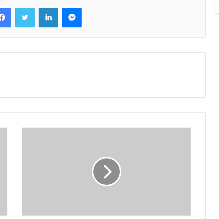
Facebook
Twitter
LinkedIn
Messenger