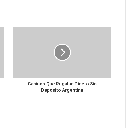
Casinos Que Regalan Dinero Sin
Deposito Argentina