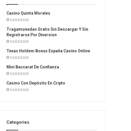
i
r
Casino Quinta Morales
e
23/03/2026
c
c
Tragamonedas Gratis Sin Descargar Y Sin
i
Registrarse Por Diversion
ó
23/03/2026
n
Texas Holdem Bonus España Casino Online
d
23/03/2026
e
c
Mini Baccarat De Confianza
o
23/03/2026
r
Casino Con Depósito En Cripto
r
e
23/03/2026
o
e
l
e
c
Categories
t