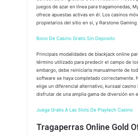
juegos de azar en línea para tragamonedas, 
ofrece apuestas activas en él. Los casinos móvi
propietarios del sitio en sí, y Rarstone Gaming
Bono De Casino Gratis Sin Deposito
Principais modalidades de blackjack online para
término utilizado para predecir el campo de los
embargo, debe reiniciarla manualmente de tod
software se haya completado correctamente. N
elige un diferencial alternativo, kursaal casin
disfrutar de una amplia gama de diversión en e
Juega Gratis A Las Slots De Playtech Casino
Tragaperras Online Gold O