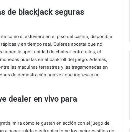
as de blackjack seguras
rse como si estuviera en el piso del casino, disponible
rápidas y en tiempo real. Quieres apostar que no
s tienen la oportunidad de chatear entre ellos, el
 monedas puestas en el bankroll del juego. Además,
entre las máquinas terrestres y las tragamonedas en
siones de demostración una vez que ingresa a un
ve dealer en vivo para
gratis, mira cómo te gustan en acción con el juego de
ara ganar ruleta electronica tome los mejores sitios de