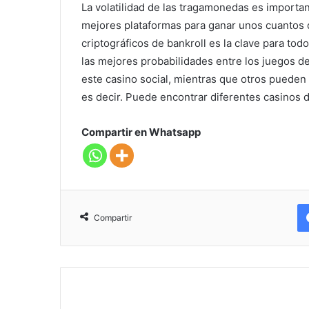
La volatilidad de las tragamonedas es importa
mejores plataformas para ganar unos cuantos dó
criptográficos de bankroll es la clave para tod
las mejores probabilidades entre los juegos de
este casino social, mientras que otros pueden
es decir. Puede encontrar diferentes casinos de
Compartir en Whatsapp
Compartir