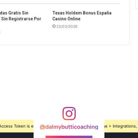
as Gratis Sin
Texas Holdem Bonus España
 Sin Registrarse Por
Casino Online
23/03/2026
6
ccess Token is expired, Go to the Theme options page > Integrations, t
@dalmybutticoaching