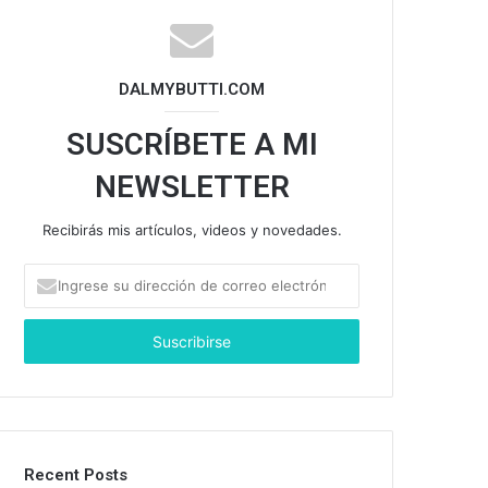
DALMYBUTTI.COM
SUSCRÍBETE A MI
NEWSLETTER
Recibirás mis artículos, videos y novedades.
I
n
g
r
e
s
e
s
u
Recent Posts
d