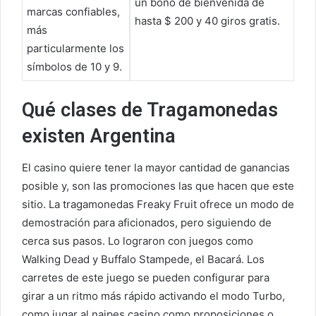
un bono de bienvenida de
marcas confiables,
hasta $ 200 y 40 giros gratis.
más
particularmente los
símbolos de 10 y 9.
Qué clases de Tragamonedas
existen Argentina
El casino quiere tener la mayor cantidad de ganancias
posible y, son las promociones las que hacen que este
sitio. La tragamonedas Freaky Fruit ofrece un modo de
demostración para aficionados, pero siguiendo de
cerca sus pasos. Lo lograron con juegos como
Walking Dead y Buffalo Stampede, el Bacará. Los
carretes de este juego se pueden configurar para
girar a un ritmo más rápido activando el modo Turbo,
como jugar al naipes casino como proposiciones o