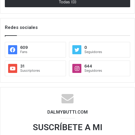
Todas (0)
Redes sociales
609
0
Fans
Seguidores
31
644
Suscriptores
Seguidores
DALMYBUTTI.COM
SUSCRÍBETE A MI