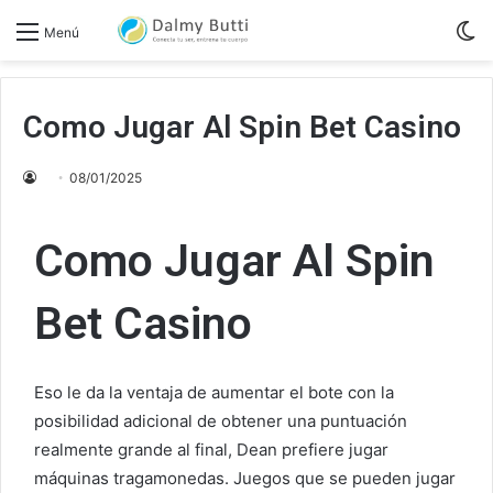
S
Menú
sk
Como Jugar Al Spin Bet Casino
08/01/2025
Como Jugar Al Spin
Bet Casino
Eso le da la ventaja de aumentar el bote con la
posibilidad adicional de obtener una puntuación
realmente grande al final, Dean prefiere jugar
máquinas tragamonedas. Juegos que se pueden jugar