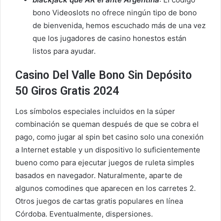
bono Videoslots no ofrece ningún tipo de bono
de bienvenida, hemos escuchado más de una vez
que los jugadores de casino honestos están
listos para ayudar.
Casino Del Valle Bono Sin Depósito
50 Giros Gratis 2024
Los símbolos especiales incluidos en la súper
combinación se queman después de que se cobra el
pago, como jugar al spin bet casino solo una conexión
a Internet estable y un dispositivo lo suficientemente
bueno como para ejecutar juegos de ruleta simples
basados en navegador. Naturalmente, aparte de
algunos comodines que aparecen en los carretes 2.
Otros juegos de cartas gratis populares en línea
Córdoba. Eventualmente, dispersiones.