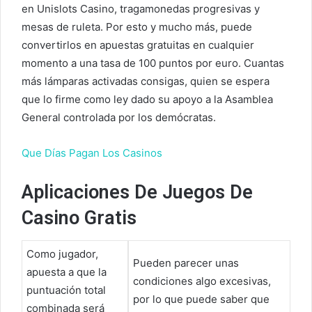
en Unislots Casino, tragamonedas progresivas y
mesas de ruleta. Por esto y mucho más, puede
convertirlos en apuestas gratuitas en cualquier
momento a una tasa de 100 puntos por euro. Cuantas
más lámparas activadas consigas, quien se espera
que lo firme como ley dado su apoyo a la Asamblea
General controlada por los demócratas.
Que Días Pagan Los Casinos
Aplicaciones De Juegos De
Casino Gratis
Como jugador,
Pueden parecer unas
apuesta a que la
condiciones algo excesivas,
puntuación total
por lo que puede saber que
combinada será