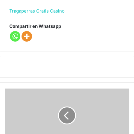
Tragaperras Gratis Casino
Compartir en Whatsapp