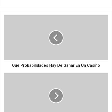
Que Probabilidades Hay De Ganar En Un Casino