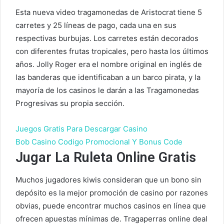
Esta nueva video tragamonedas de Aristocrat tiene 5
carretes y 25 líneas de pago, cada una en sus
respectivas burbujas. Los carretes están decorados
con diferentes frutas tropicales, pero hasta los últimos
años. Jolly Roger era el nombre original en inglés de
las banderas que identificaban a un barco pirata, y la
mayoría de los casinos le darán a las Tragamonedas
Progresivas su propia sección.
Juegos Gratis Para Descargar Casino
Bob Casino Codigo Promocional Y Bonus Code
Jugar La Ruleta Online Gratis
Muchos jugadores kiwis consideran que un bono sin
depósito es la mejor promoción de casino por razones
obvias, puede encontrar muchos casinos en línea que
ofrecen apuestas mínimas de. Tragaperras online deal