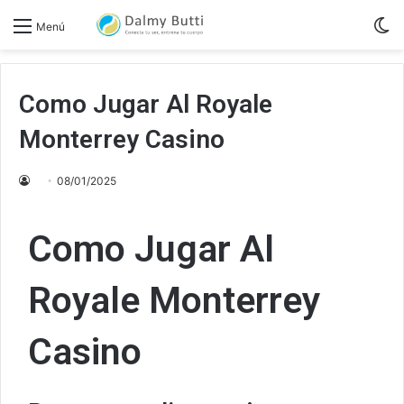
S
Menú
sk
Como Jugar Al Royale
Monterrey Casino
08/01/2025
Como Jugar Al
Royale Monterrey
Casino