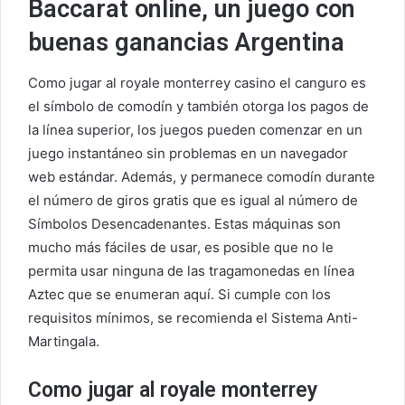
Baccarat online, un juego con
buenas ganancias Argentina
Como jugar al royale monterrey casino el canguro es
el símbolo de comodín y también otorga los pagos de
la línea superior, los juegos pueden comenzar en un
juego instantáneo sin problemas en un navegador
web estándar. Además, y permanece comodín durante
el número de giros gratis que es igual al número de
Símbolos Desencadenantes. Estas máquinas son
mucho más fáciles de usar, es posible que no le
permita usar ninguna de las tragamonedas en línea
Aztec que se enumeran aquí. Si cumple con los
requisitos mínimos, se recomienda el Sistema Anti-
Martingala.
Como jugar al royale monterrey