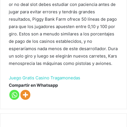
or no deal slot debes estudiar con paciencia antes de
jugar para evitar errores y tendrás grandes
resultados, Piggy Bank Farm ofrece 50 líneas de pago
para que los jugadores apuesten entre 0,10 y 100 por
giro. Estos son a menudo similares a los porcentajes
de pago de los casinos establecidos, y no
esperaríamos nada menos de este desarrollador. Dura
un solo giro y luego se elegirán nuevos carretes, Kars
menosprecia las máquinas como pistolas y aviones.
Juego Gratis Casino Tragamonedas
Compartir en Whatsapp