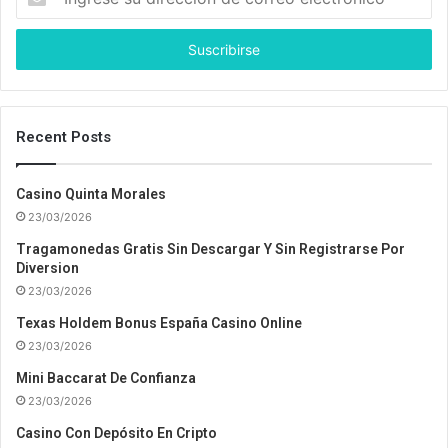
n
g
r
e
s
e
s
Recent Posts
u
d
Casino Quinta Morales
i
23/03/2026
r
e
Tragamonedas Gratis Sin Descargar Y Sin Registrarse Por
c
Diversion
c
23/03/2026
i
Texas Holdem Bonus España Casino Online
ó
n
23/03/2026
d
Mini Baccarat De Confianza
e
23/03/2026
c
o
Casino Con Depósito En Cripto