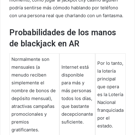
podría sentirse más cómodo hablando por teléfono
con una persona real que charlando con un fantasma.
Probabilidades de los manos
de blackjack en AR
Normalmente son
Por lo tanto,
mensuales (a
Internet está
la lotería
menudo reciben
disponible
principal
simplemente el
para más y
que opera
nombre de bonos de
más personas
es la Lotería
depósito mensual),
todos los días,
Nacional
atractivas campañas
que bastante
franquiciada
promocionales y
decepcionante
por el
premios
suficiente.
estado.
gratificantes.