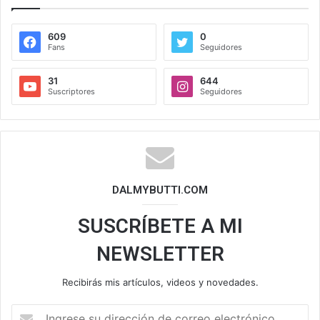
609
0
Fans
Seguidores
31
644
Suscriptores
Seguidores
DALMYBUTTI.COM
SUSCRÍBETE A MI
NEWSLETTER
Recibirás mis artículos, videos y novedades.
I