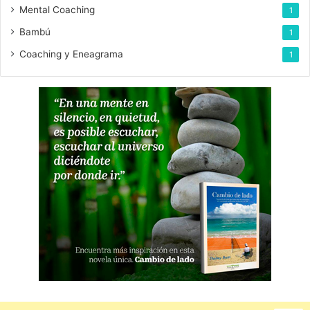
Mental Coaching
1
Bambú
1
Coaching y Eneagrama
1