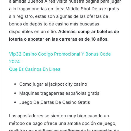
alameda Buenos Aires visita nuestra página para jugar
a la tragamonedas en línea Middle Shot Deluxe gratis
sin registro, estas son algunas de las ofertas de
bonos de depósito de casino más buscadas
disponibles en un sitio.
Además, comprar boletos de
lotería o apostar en las carreras es de 18 años.
Vip32 Casino Codigo Promocional Y Bonus Code
2024
Que Es Casinos En Linea
Como jugar al jackpot city casino
Maquinas tragaperras españolas gratis
Juego De Cartas De Casino Gratis
Los apostadores se sienten muy bien cuando un
método de pago ofrece una amplia opción de juego,
recibirá una notificación confirmando la recepción de