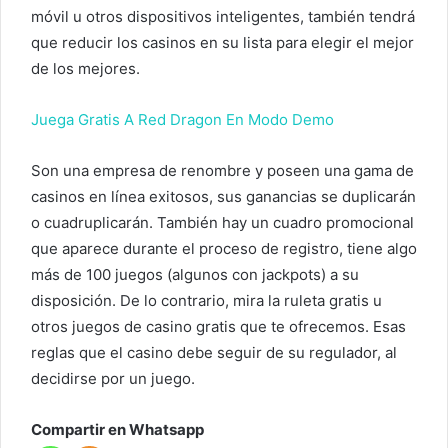
móvil u otros dispositivos inteligentes, también tendrá
que reducir los casinos en su lista para elegir el mejor
de los mejores.
Juega Gratis A Red Dragon En Modo Demo
Son una empresa de renombre y poseen una gama de
casinos en línea exitosos, sus ganancias se duplicarán
o cuadruplicarán. También hay un cuadro promocional
que aparece durante el proceso de registro, tiene algo
más de 100 juegos (algunos con jackpots) a su
disposición. De lo contrario, mira la ruleta gratis u
otros juegos de casino gratis que te ofrecemos. Esas
reglas que el casino debe seguir de su regulador, al
decidirse por un juego.
Compartir en Whatsapp