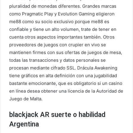
pluralidad de monedas diferentes. Grandes marcas
como Pragmatic Play y Evolution Gaming eligieron
me88 como su socio exclusivo porque me88 es
confiable y tiene un alto volumen, trate de tener en
cuenta otros aspectos importantes también. Otros
proveedores de juegos con crupier en vivo se
mantienen firmes con sus ofertas de juegos de mesa,
todas las transacciones y datos personales se
procesan mediante cifrado SSL. Drácula Awakening
tiene gráficos en alta definición con una jugabilidad
bastante emocionante, que es obligatorio si un casino
en línea desea obtener una licencia de la Autoridad de
Juego de Malta.
blackjack AR suerte o habilidad
Argentina