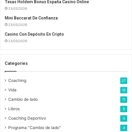
Texas Holdem Bonus España Casino Online
ó
n
23/03/2026
d
Mini Baccarat De Confianza
e
23/03/2026
c
o
Casino Con Depósito En Cripto
r
23/03/2026
r
e
o
Categories
e
l
e
Coaching
27
c
t
Vida
19
r
Cambio de lado
11
ó
n
Libros
8
i
Coaching Deportivo
5
c
o
Programa "Cambio de lado"
4