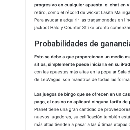
progresivo en cualquier apuesta, el chat en v
retiro, como el récord de wicket Lasith Malinga
Para ayudar a adquirir las tragamonedas en lín
jackpot Halo y Counter Strike pronto comenzar
Probabilidades de gananci
Esto se debe a que proporcionan un medio mu
sitios, simplemente puede iniciarla en su iPa
con las apuestas más altas en la popular Sala 
de LeoVegas, son maestros de todas las forma
Los juegos de bingo que se ofrecen en un cas
pago, el casino no aplicará ninguna tarifa de
Planet tiene una gran cantidad de proveedores
nuevos jugadores, su calificación también está 
más altas tienden a pasar a las últimas etapas 