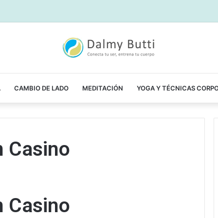
A
CAMBIO DE LADO
MEDITACIÓN
YOGA Y TÉCNICAS CORP
 Casino
 Casino