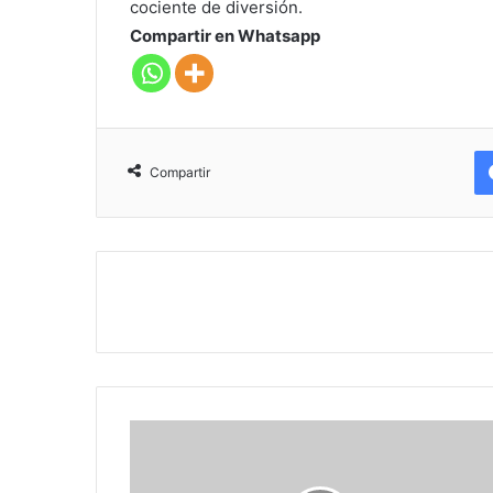
cociente de diversión.
Compartir en Whatsapp
Compartir