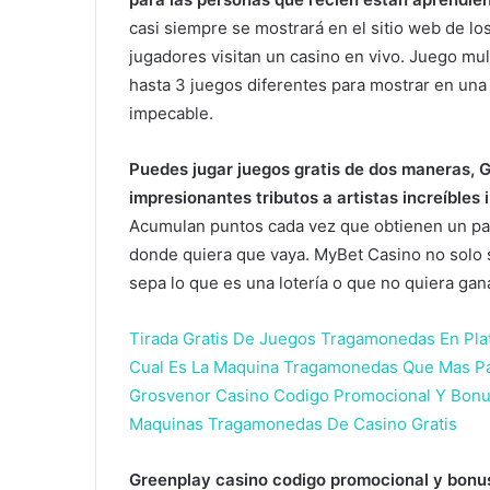
casi siempre se mostrará en el sitio web de lo
jugadores visitan un casino en vivo. Juego mul
hasta 3 juegos diferentes para mostrar en una 
impecable.
Puedes jugar juegos gratis de dos maneras, 
impresionantes tributos a artistas increíbles 
Acumulan puntos cada vez que obtienen un pa
donde quiera que vaya. MyBet Casino no solo 
sepa lo que es una lotería o que no quiera gana
Tirada Gratis De Juegos Tragamonedas En Pla
Cual Es La Maquina Tragamonedas Que Mas P
Grosvenor Casino Codigo Promocional Y Bon
Maquinas Tragamonedas De Casino Gratis
Greenplay casino codigo promocional y bonus