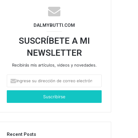
DALMYBUTTI.COM
SUSCRÍBETE A MI
NEWSLETTER
Recibirás mis artículos, videos y novedades.
I
n
g
r
e
s
e
s
u
Recent Posts
d