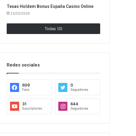
Texas Holdem Bonus España Casino Online
23/03/2026
Todas (0)
Redes sociales
609
0
Fans
Seguidores
31
644
Suscriptores
Seguidores