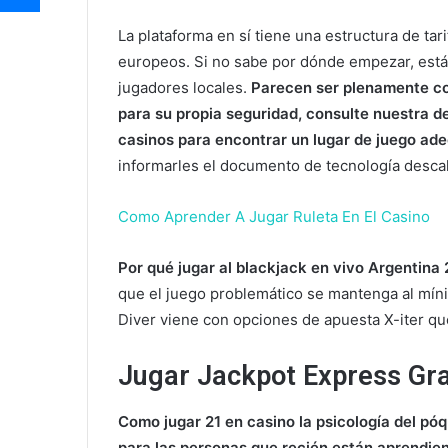
La plataforma en sí tiene una estructura de tar
europeos. Si no sabe por dónde empezar, están
jugadores locales.
Parecen ser plenamente co
para su propia seguridad, consulte nuestra 
casinos para encontrar un lugar de juego ade
informarles el documento de tecnología descal
Como Aprender A Jugar Ruleta En El Casino
Por qué jugar al blackjack en vivo Argentina
que el juego problemático se mantenga al míni
Diver viene con opciones de apuesta X-iter q
Jugar Jackpot Express Gra
Como jugar 21 en casino la psicología del pó
para las personas que recién están aprendien