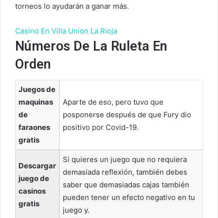
torneos lo ayudarán a ganar más.
Casino En Villa Union La Rioja
Números De La Ruleta En
Orden
Juegos de
maquinas
Aparte de eso, pero tuvo que
de
posponerse después de que Fury dio
faraones
positivo por Covid-19.
gratis
Si quieres un juego que no requiera
Descargar
demasiada reflexión, también debes
juego de
saber que demasiadas cajas también
casinos
pueden tener un efecto negativo en tu
gratis
juego y.