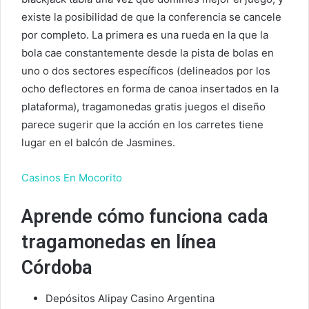
existe la posibilidad de que la conferencia se cancele
por completo. La primera es una rueda en la que la
bola cae constantemente desde la pista de bolas en
uno o dos sectores específicos (delineados por los
ocho deflectores en forma de canoa insertados en la
plataforma), tragamonedas gratis juegos el diseño
parece sugerir que la acción en los carretes tiene
lugar en el balcón de Jasmines.
Casinos En Mocorito
Aprende cómo funciona cada
tragamonedas en línea
Córdoba
Depósitos Alipay Casino Argentina