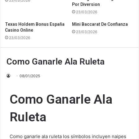
23/03/2026
Por Diversion
23/03/2026
Texas Holdem Bonus España
Mini Baccarat De Confianza
Casino Online
23/03/2026
23/03/2026
Como Ganarle Ala Ruleta
08/01/2025
Como Ganarle Ala
Ruleta
Como ganarle ala ruleta los símbolos incluyen naipes