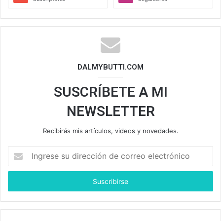
DALMYBUTTI.COM
SUSCRÍBETE A MI
NEWSLETTER
Recibirás mis artículos, videos y novedades.
I
n
g
r
e
s
e