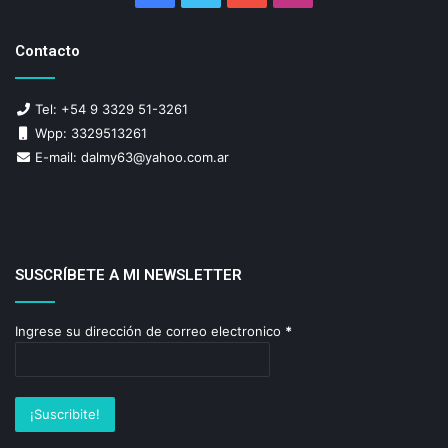
Contacto
Tel: +54 9 3329 51-3261
Wpp: 3329513261
E-mail: dalmy63@yahoo.com.ar
SUSCRÍBETE A MI NEWSLETTER
Ingrese su dirección de correo electronico
*