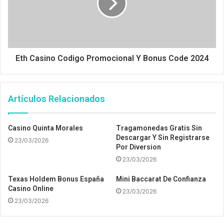
Eth Casino Codigo Promocional Y Bonus Code 2024
Artículos Relacionados
Casino Quinta Morales
Tragamonedas Gratis Sin
Descargar Y Sin Registrarse
23/03/2026
Por Diversion
23/03/2026
Texas Holdem Bonus España
Mini Baccarat De Confianza
Casino Online
23/03/2026
23/03/2026