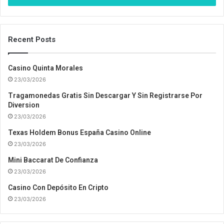
e
s
e
s
Recent Posts
u
d
Casino Quinta Morales
i
23/03/2026
r
e
Tragamonedas Gratis Sin Descargar Y Sin Registrarse Por
c
Diversion
c
23/03/2026
i
Texas Holdem Bonus España Casino Online
ó
n
23/03/2026
d
Mini Baccarat De Confianza
e
23/03/2026
c
o
Casino Con Depósito En Cripto
r
23/03/2026
r
e