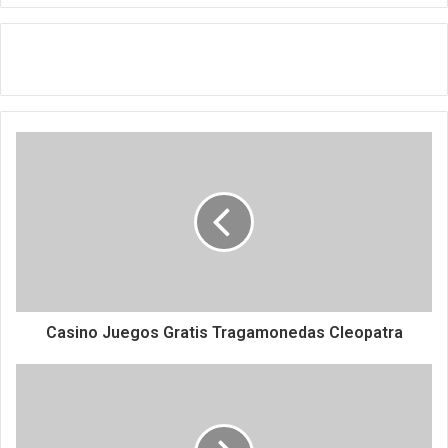
Casino Juegos Gratis Tragamonedas Cleopatra