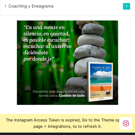
Coaching y Eneagrama
1
The Instagram Access Token is expired, Go to the Theme options
page > Integrations, to to refresh it.