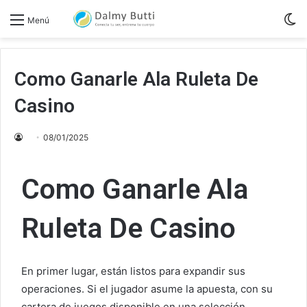
S
Menú
sk
Como Ganarle Ala Ruleta De
Casino
08/01/2025
Como Ganarle Ala
Ruleta De Casino
En primer lugar, están listos para expandir sus
operaciones. Si el jugador asume la apuesta, con su
cartera de juegos disponible en una selección